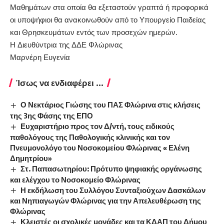
Μαθημάτων στα οποία θα εξεταστούν γραπτά ή προφορικά
οι υποψήφιοι θα ανακοινωθούν από το Υπουργείο Παιδείας
και Θρησκευμάτων εντός των προσεχών ημερών.
Η Διευθύντρια της ΔΔΕ Φλώρινας
Μαρνέρη Ευγενία
Ίσως να ενδιαφέρει ...
Ο Νεκτάριος Γιώσης του ΠΑΣ Φλώρινα στις κλήσεις
της 3ης Φάσης της ΕΠΟ
Ευχαριστήριο προς τον Δ/ντή, τους ειδικούς
παθολόγους της Παθολογικής κλινικής και τον
Πνευμονολόγο του Νοσοκομείου Φλώρινας « Ελένη
Δημητρίου»
Στ. Παπασωτηρίου: Πρότυπο ψηφιακής οργάνωσης
και ελέγχου το Νοσοκομείο Φλώρινας
Η εκδήλωση του Συλλόγου Συνταξιούχων Δασκάλων
και Νηπιαγωγών Φλώρινας για την Απελευθέρωση της
Φλώρινας
Κλειστές οι σχολικές μονάδες και τα ΚΔΑΠ του Δήμου