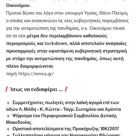
Οικονόμου.
Προτού δώσει τον λόγο στον υπουργό Υγείας, Θάνο Πλεύρη,
ο οποίος και ανακοινώνει τις νέες κυβερνητικές παρεμβάσεις
για την αντιμετώπιση της πανδημίας, ο κ. Οικονόμου τόνισε
ότι τα νέα
μέτρα δεν περιλαμβάνουν καθολικούς
περιορισμούς και lockdown, αλλά αποτελούν αναγκαίες
προσαρμογές στην υφιστάμενη κυβερνητική στρατηγική
με στόχο την αντιμετώπιση της πανδημίας, όπως αυτή
πλέον διαμορφώνεται.
πηγή: https://emea.gr/
Ίσως να ενδιαφέρει ...
Συμμετέχοντες πωλητές στην λαϊκή αγορά επί των
οδών Λ. Μόδη – Κ. Κώττα – Ταγμ. Σωτηρίου και Αμύντα
Ψήφισμα του Περιφερειακού Συμβουλίου Δυτικής
Μακεδονίας
Οριστικά αποτελέσματα της Προκήρυξης 10Κ/2017
Συλλυπητήριο μήνυμα του Νοσοκομείου Φλώρινας