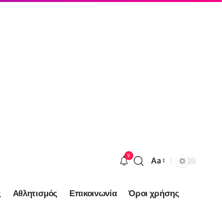
9
Aa
Font
Resizer
ς
Αθλητισμός
Επικοινωνία
Όροι χρήσης