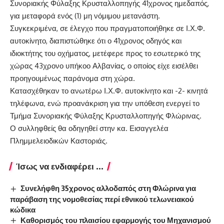
Συνοριακής Φύλαξης Κρυσταλλοπηγής 41χρονος ημεδαπός,
για μεταφορά ενός (1) μη νόμιμου μετανάστη.
Συγκεκριμένα, σε έλεγχο που πραγματοποιήθηκε σε Ι.Χ.Φ.
αυτοκίνητο, διαπιστώθηκε ότι ο 41χρονος οδηγός και
ιδιοκτήτης του οχήματος, μετέφερε προς το εσωτερικό της
χώρας 43χρονο υπήκοο Αλβανίας, ο οποίος είχε εισέλθει
προηγουμένως παράνομα στη χώρα.
Κατασχέθηκαν το ανωτέρω Ι.Χ.Φ. αυτοκίνητο και -2- κινητά
τηλέφωνα, ενώ προανάκριση για την υπόθεση ενεργεί το
Τμήμα Συνοριακής Φύλαξης Κρυσταλλοπηγής Φλώρινας.
Ο συλληφθείς θα οδηγηθεί στην κα. Εισαγγελέα
Πλημμελειοδικών Καστοριάς.
Ίσως να ενδιαφέρει ...
Συνελήφθη 35χρονος αλλοδαπός στη Φλώρινα για
παράβαση της νομοθεσίας περί εθνικού τελωνειακού
κώδικα
Καθορισμός του πλαισίου εφαρμογής του Μηχανισμού