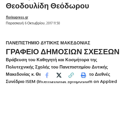
Θεοδουλίδη Θεόδωρου
florinapress.gr
Παρασκευή 6 Οκτωβρίου, 2017 11:50
ΠΑΝΕΠΙΣΤΗΜΙΟ ΔΥΤΙΚΗΣ ΜΑΚΕΔΟΝΙΑΣ
ΓΡΑΦΕΙΟ ΔΗΜΟΣΙΩΝ ΣΧΕΣΕΩΝ
Βράβευση του Καθηγητή και Κοσμήτορα της
Πολυτεχνικής Σχολής του Πανεπιστημίου Δυτικής
Μακεδονίας κ. Θεοδουλίδη Θεόδωρου, στο Διεθνές
Συνέδριο
ISEM (
International
Symposium
on
Applied
Electromagnetics
and
Mechanics), που
πραγματοποιήθηκε στη Γαλλία.
Κοζάνη, 05/10/2017
Κατά τη διάρκεια του διεθνούς συνεδρίου ISEM (International