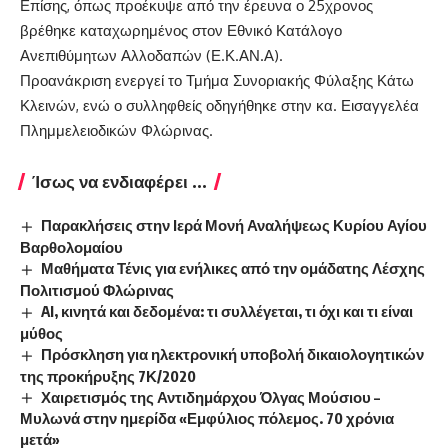
Επίσης, όπως προέκυψε από την έρευνα ο 25χρονος
βρέθηκε καταχωρημένος στον Εθνικό Κατάλογο
Ανεπιθύμητων Αλλοδαπών (Ε.Κ.ΑΝ.Α).
Προανάκριση ενεργεί το Τμήμα Συνοριακής Φύλαξης Κάτω
Κλεινών, ενώ ο συλληφθείς οδηγήθηκε στην κα. Εισαγγελέα
Πλημμελειοδικών Φλώρινας.
Ίσως να ενδιαφέρει ...
Παρακλήσεις στην Ιερά Μονή Αναλήψεως Κυρίου Αγίου
Βαρθολομαίου
Μαθήματα Τένις για ενήλικες από την ομάδατης Λέσχης
Πολιτισμού Φλώρινας
AI, κινητά και δεδομένα: τι συλλέγεται, τι όχι και τι είναι
μύθος
Πρόσκληση για ηλεκτρονική υποβολή δικαιολογητικών
της προκήρυξης 7Κ/2020
Χαιρετισμός της Αντιδημάρχου Όλγας Μούσιου –
Μυλωνά στην ημερίδα «Εμφύλιος πόλεμος. 70 χρόνια
μετά»