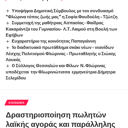
Υποψήφια Δημοτική Σύμβουλος με τον συνδυασμό
“Φλώρινα τόπος ζωής μας” η Σοφία Φουδούλη – Τζώτζη
Συμμετοχή της μαθήτριας Ασπασίας- Φαίδρας
Κακαράντζα του Γυμνασίου- Λ.Τ. Λαιμού στη Βουλή των
Εφήβων
Ευχαριστήριο της κοινότητας Παπαγιάννη
1ο διαδικτυακό πρωτάθλημα σκάκι νέων – νεανίδων
Λέσχης Πολιτισμού Φλώρινας – Πρωταθλητής ο Σιώκης
Λουκάς
O Σύλλογος Θεσσαλών και Φίλων Ν. Φλώρινας
υποδέχεται την Φλωρινιώτισσα ερμηνεύτρια Δήμητρα
Σελεμίδου
ΚΟΙΝΩΝΊΑ
Δραστηριοποίηση πωλητών
λαϊκής αγοράς και παράλληλης