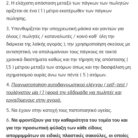
Η ελάχιστη απόσταση μεταξύ των πάγκων των πωλητών
ορίζεται σε ένα ( 1 ) μέτρο εκατέρωθεν των πάγκων
πώλησης.
Υπενθυμίζεται την υποχρεωτική μάσκα και γαντιών για
όλους ( πωλητές / καταναλωτές / κοινό καθ΄ όλη την
διάρκεια της λαϊκής αγοράς ), την χρησιμοποίηση σκεύους με
αντισηπτικό, να απολυμαίνουν τους πάγκους σε τακτά
χρονικά διαστήματα καθώς και την τήρηση της απόστασης (
1,5 ) μέτρου μεταξύ των ατόμων όπως και την διασφάλιση μη
σχηματισμού ουράς άνω των πέντε ( 5 ) ατόμων.
Πραγματοποίηση αυτοδιαγνωστικού ελέγχου (
self
–
test
)
τουλάχιστον μία ( 1 ) φορά την εβδομάδα για πωλητές και
εργαζόμενους στην αγορά.
Να έχουν στην κατοχή τους πιστοποιητικό υγείας.
Να φροντίζουν για την καθαριότητα του τομέα του και
για την προσωπική φύλαξη των κάθε είδους
απορριμμάτων σε ειδικές πλαστικές σακούλες, οι οποίες