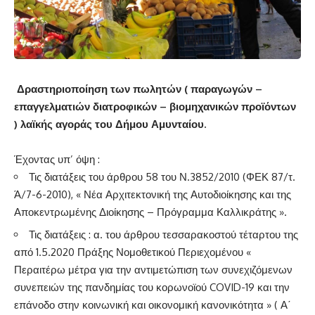
Δραστηριοποίηση των πωλητών ( παραγωγών –
επαγγελματιών διατροφικών – βιομηχανικών προϊόντων
) λαϊκής αγοράς του Δήμου Αμυνταίου.
Έχοντας υπ’ όψη :
Τις διατάξεις του άρθρου 58 του Ν.3852/2010 (ΦΕΚ 87/τ.
Ά/7-6-2010), « Νέα Αρχιτεκτονική της Αυτοδιοίκησης και της
Αποκεντρωμένης Διοίκησης – Πρόγραμμα Καλλικράτης ».
Τις διατάξεις : α. του άρθρου τεσσαρακοστού τέταρτου της
από 1.5.2020 Πράξης Νομοθετικού Περιεχομένου «
Περαιτέρω μέτρα για την αντιμετώπιση των συνεχιζόμενων
συνεπειών της πανδημίας του κορωνοϊού COVID-19 και την
επάνοδο στην κοινωνική και οικονομική κανονικότητα » ( Α΄