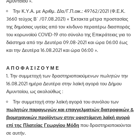
Αμυνταίου ».
Την Κ.Υ.Α. με Αριθμ. Δ1α/Γ.Π.οικ.: 49762/2021 (Φ.Ε.Κ.
3660 τεύχος Β΄ /07.08.2021) « Έκτακτα μέτρα προστασίας
της δημόσιας υγείας από τον κίνδυνο περαιτέρω διασποράς
του κορωνοϊού COVID-19 στο σύνολο της Επικράτειας για το
διάστημα από την Δευτέρα 09.08-2021 και ώρα 06:00 έως
και την Δευτέρα 16.08.2021 και ώρα 06:00 ».
Α Π Ο Φ Α Σ Ι Ζ Ο Υ Μ Ε
Την συμμετοχή των δραστηριοποιούμενων πωλητών την
16.08.2021 ημέρα Δευτέρα στην λαϊκή αγορά του Δήμου
Αμυνταίου, ως ακολούθως :
Την συμμετοχή στην λαϊκή αγορά του συνόλου των
πωλητών παραγωγών και επαγγελματιών διατροφικών &
βιομηχανικών προϊόντων στην υφιστάμενη λαϊκή αγορά
επί της Πλατείας Γεωργίου Μόδη
που δραστηριοποιούνται
σε αυτήν.