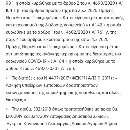
90 ), η οποία κυρώθηκε με το άρθρο 2 του ν. 4690/2020 ( Α΄
104 ), β. του άρθρου πρώτου της από 25.2.2020 Πράξης
Νομοθετικού Περιεχομένου « Κατεπείγουσα μέτρα αποφυγής
και περιορισμού της διάδοσης κορωνοϊού » ( Α΄ 42 ), η οποία
κυρώθηκε με το άρθρο 1 του ν. 4682/2020 ( Α΄ 76), γ. της
παρ. 4 του άρθρου εικοστού τρίτου της από 14.3.2020
Πράξης Νομοθετικού Περιεχομένου « Κατεπείγουσα μέτρα
αντιμετώπισης της ανάγκης περιορισμού της διασποράς του
κορωνοϊού COVID-19 » ( Α΄ 64 ), η οποία κυρώθηκε με το
άρθρο 3 του ν. 4682/2020 ( Α΄ 76 ).
Τις διατάξεις του Ν.4497/2017 (ΦΕΚ 171 Α/13-11-2017) : «
Άσκηση υπαίθριων εμπορικών δραστηριοτήτων,
εκσυγχρονισμός της επιμελητηριακής νομοθεσίας και άλλες
διατάξεις ».
Την αριθμ. 332/2018 όπως τροποποιήθηκε με τις αριθμ.
120/2019 και 324/2019 Αποφάσεις Δημοτικού Σ/λίου «
Έγκριση Κανονισμού Λειτουργίας Λαϊκών Αγορών Δήμου