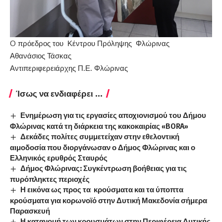
O πρόεδρος του Κέντρου Πρόληψης Φλώρινας
Αθανάσιος Τάσκας
Αντιπεριφερειάρχης Π.Ε. Φλώρινας
Ίσως να ενδιαφέρει ...
Ενημέρωση για τις εργασίες αποχιονισμού του Δήμου
Φλώρινας κατά τη διάρκεια της κακοκαιρίας «BORA»
Δεκάδες πολίτες συμμετείχαν στην εθελοντική
αιμοδοσία που διοργάνωσαν ο Δήμος Φλώρινας και ο
Ελληνικός ερυθρός Σταυρός
Δήμος Φλώρινας: Συγκέντρωση βοήθειας για τις
πυρόπληκτες περιοχές
Η εικόνα ως προς τα κρούσματα και τα ύποπτα
κρούσματα για κορωνοϊό στην Δυτική Μακεδονία σήμερα
Παρασκευή
Η κατανομή των κρουσμάτων στην Περιφέρεια Δυτικής