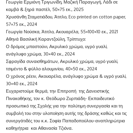
Γεωργία Ερμιόνη Τριγωνίδη, Μαζική Παραγωγή, Λάδι σε
καμβά & ξηρά παστέλ, 50×75 εκ., 2025
Χρυσάνθη Σταματιάδου, Άτιτλο, Eco printed on cotton paper,
57×75 εκ., 2024
Γεωργία Νούσκα, Άτιτλο, Ακουαρέλα, 55×100×10 εκ., 2021
Αθηνά Βασιλική Καραντζούλη, Τρίπτυχο:
Ο δρόμος μπαστούνι, Ακρυλικό χρώμα, υγρό γυαλί,
ανάγλυφο χρώμα, 30×40 εκ., 2024
Σφραγίδα συναισθημάτων, Ακρυλικό χρώμα, υγρό γυαλί,
τσιμέντο & φύλλο αλουμινίου, 40×50 εκ., 2024
Ο χρόνος ρέειν, Ακουαρέλα, ανάγλυφο χρώμα & υγρό γυαλί,
30×40 εκ., 2024
Ευχαριστούμε θερμά, την Επιτροπή της Δανειστικής
Πινακοθήκης, τον κ. Θεόδωρο Ζυρπιάδη- Εκπαιδευτικό
προσωπικό της Σχολής για την πολύτιμη συνεργασία και τη
συμβολή του στην υλοποίηση αυτής της δράσης καθώς και τις
συνεργάτιδές του κ.κ. Σοφία Παπαδοπούλου-αναπληρώτρια
καθηγήτρια και Αθανασία Τζιόνα.