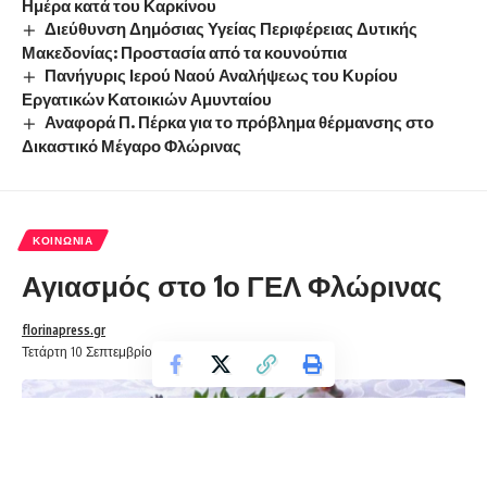
Ημέρα κατά του Καρκίνου
Διεύθυνση Δημόσιας Υγείας Περιφέρειας Δυτικής
Μακεδονίας: Προστασία από τα κουνούπια
Πανήγυρις Ιερού Ναού Αναλήψεως του Κυρίου
Εργατικών Κατοικιών Αμυνταίου
Αναφορά Π. Πέρκα για το πρόβλημα θέρμανσης στο
Δικαστικό Μέγαρο Φλώρινας
ΚΟΙΝΩΝΊΑ
Αγιασμός στο 1ο ΓΕΛ Φλώρινας
florinapress.gr
Τετάρτη 10 Σεπτεμβρίου, 2025 13:39