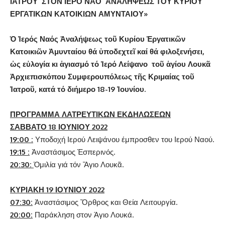
ΙΑΤΡΟΥ
ΣΤΟΝ ΙΕΡΟ ΝΑΟ ΑΝΑΛΗΨΕΩΣ
ΤΟΥ ΚΥΡΙΟΥ
ΕΡΓΑΤΙΚΩΝ ΚΑΤΟΙΚΙΩΝ
ΑΜΥΝΤΑΙΟΥ
»
Ὁ Ἱερός Ναός Ἀναλήψεως τοῦ Κυρίου Ἐργατικῶν
Κατοικιῶν Ἀμυνταίου θά ὑποδεχτεῖ καί θά φιλοξενήσει,
ὡς εὐλογία κι ἁγιασμό τό Ἱερό Λείψανο τοῦ ἁγίου Λουκᾶ
Ἀρχιεπισκόπου Συμφερουπόλεως τῆς Κριμαίας τοῦ
Ἰατροῦ, κατά τό διήμερο 18-19 Ἰουνίου.
ΠΡΟΓΡΑΜΜΑ ΛΑΤΡΕΥΤΙΚΩΝ ΕΚΔΗΛΩΣΕΩΝ
ΣΑΒΒΑΤΟ 18 ΙΟΥΝΙΟΥ 2022
19:00 :
Υποδοχή Ιερού Λειψάνου έμπροσθεν του Ιερού Ναού.
19:15 :
Ἀναστάσιμος Ἑσπερινός.
20:30:
Ὁμιλία γιά τόν Ἅγιο Λουκᾶ.
ΚΥΡΙΑΚΗ 19 ΙΟΥΝΙΟΥ 2022
07:30:
Ἀναστάσιμος Ὄρθρος και Θεία Λειτουργία.
20:00:
Παράκληση στον Άγιο Λουκά.