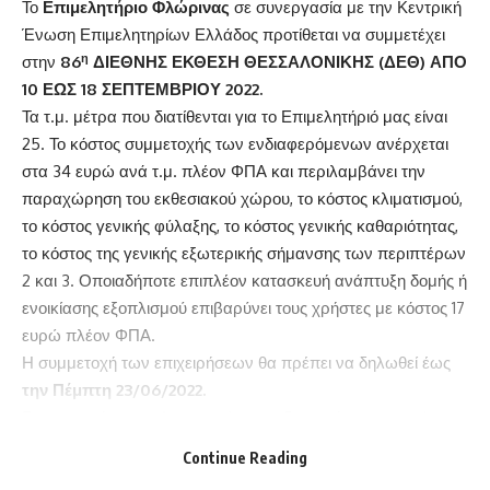
Το
Επιμελητήριο Φλώρινας
σε συνεργασία με την Κεντρική
Ένωση Επιμελητηρίων Ελλάδος προτίθεται να συμμετέχει
η
στην
86
ΔΙΕΘΝΗΣ ΕΚΘΕΣΗ ΘΕΣΣΑΛΟΝΙΚΗΣ (ΔΕΘ) ΑΠΟ
10 ΕΩΣ 18 ΣΕΠΤΕΜΒΡΙΟΥ 2022.
Τα τ.μ. μέτρα που διατίθενται για το Επιμελητήριό μας είναι
25. Το κόστος συμμετοχής των ενδιαφερόμενων ανέρχεται
στα 34 ευρώ ανά τ.μ. πλέον ΦΠΑ και περιλαμβάνει την
παραχώρηση του εκθεσιακού χώρου, το κόστος κλιματισμού,
το κόστος γενικής φύλαξης, το κόστος γενικής καθαριότητας,
το κόστος της γενικής εξωτερικής σήμανσης των περιπτέρων
2 και 3. Οποιαδήποτε επιπλέον κατασκευή ανάπτυξη δομής ή
ενοικίασης εξοπλισμού επιβαρύνει τους χρήστες με κόστος 17
ευρώ πλέον ΦΠΑ.
Η συμμετοχή των επιχειρήσεων θα πρέπει να δηλωθεί έως
την Πέμπτη 23/06/2022.
Για περισσότερες πληροφορίες οι ενδιαφερόμενες επιχ/σεις
μπορούν να επικοινωνούν με τον Πρόεδρο κ. Σαπαλίδη στο
Continue Reading
κινητό: 6987265512 και την υπηρεσία του Επιμελητηρίου στο