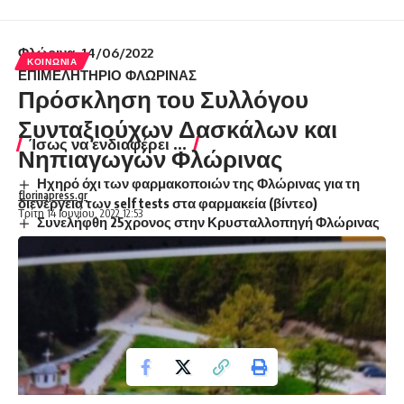
τηλέφωνο: 2385022466.
Φλώρινα, 1
4
/06/2022
ΚΟΙΝΩΝΊΑ
ΕΠΙΜΕΛΗΤΗΡΙΟ ΦΛΩΡΙΝΑΣ
Πρόσκληση του Συλλόγου
Συνταξιούχων Δασκάλων και
Ίσως να ενδιαφέρει ...
Νηπιαγωγών Φλώρινας
Ηχηρό όχι των φαρμακοποιών της Φλώρινας για τη
florinapress.gr
διενέργεια των self tests στα φαρμακεία (βίντεο)
Τρίτη 14 Ιουνίου, 2022 12:53
Συνελήφθη 25χρονος στην Κρυσταλλοπηγή Φλώρινας
Μήνυμα του Οδοντιατρικού Συλλόγου Φλώρινας για
την Παγκόσμια ημέρα στοματικής υγείας
Μήνυμα του Αντιπεριφερειάρχη Φλώρινας Αθανάσιου
Τάσκα για την Εθνική Επέτειο της 25ης Μαρτίου 1821
Συμμετοχή του Συλλόγου των Υπαλλήλων της Π.Ε.
Φλώρινας στο συλλαλητήριο διαμαρτυρίας για το κόστος
θέρμανσης