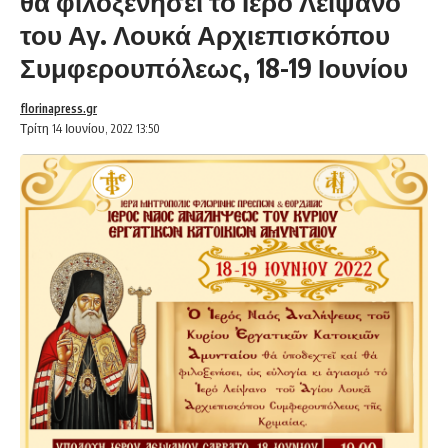
θα φιλοξενήσει το Ιερό Λείψανο
του Αγ. Λουκά Αρχιεπισκόπου
Συμφερουπόλεως, 18-19 Ιουνίου
florinapress.gr
Τρίτη 14 Ιουνίου, 2022 13:50