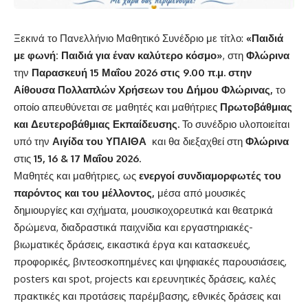
Ξεκινά το Πανελλήνιο Μαθητικό Συνέδριο με τίτλο:
«Παιδιά
με φωνή: Παιδιά για έναν καλύτερο κόσμο»
, στη
Φλώρινα
την
Παρασκευή
15 Μαΐου 2026 στις 9.00 π.μ. στην
Αίθουσα Πολλαπλών Χρήσεων του Δήμου Φλώρινας,
το
οποίο απευθύνεται σε μαθητές και μαθήτριες
Πρωτοβάθμιας
και Δευτεροβάθμιας Εκπαίδευσης.
Το συνέδριο υλοποιείται
υπό την
Αιγίδα του ΥΠΑΙΘΑ
και θα διεξαχθεί στη
Φλώρινα
στις
15, 16 & 17 Μαΐου 2026
.
Μαθητές και μαθήτριες, ως
ενεργοί συνδιαμορφωτές του
παρόντος και του μέλλοντος,
μέσα από μουσικές
δημιουργίες και σχήματα, μουσικοχορευτικά και θεατρικά
δρώμενα, διαδραστικά παιχνίδια και εργαστηριακές-
βιωματικές δράσεις, εικαστικά έργα και κατασκευές,
προφορικές, βιντεοσκοπημένες και ψηφιακές παρουσιάσεις,
posters και spot, projects και ερευνητικές δράσεις, καλές
πρακτικές και προτάσεις παρέμβασης, εθνικές δράσεις και