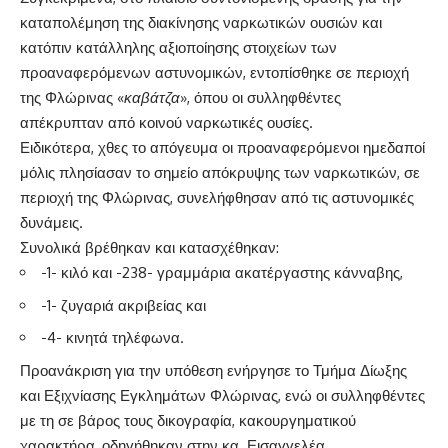
καταπολέμηση της διακίνησης ναρκωτικών ουσιών και
κατόπιν κατάλληλης αξιοποίησης στοιχείων των
προαναφερόμενων αστυνομικών, εντοπίσθηκε σε περιοχή
της Φλώρινας «
καβάτζα
», όπου οι συλληφθέντες
απέκρυπταν από κοινού ναρκωτικές ουσίες.
Ειδικότερα, χθες το απόγευμα οι προαναφερόμενοι ημεδαποί
μόλις πλησίασαν το σημείο απόκρυψης των ναρκωτικών, σε
περιοχή της Φλώρινας, συνελήφθησαν από τις αστυνομικές
δυνάμεις.
Συνολικά βρέθηκαν και κατασχέθηκαν:
-1- κιλό και -238- γραμμάρια ακατέργαστης κάνναβης,
-1- ζυγαριά ακριβείας και
-4- κινητά τηλέφωνα.
Προανάκριση για την υπόθεση ενήργησε το Τμήμα Δίωξης
και Εξιχνίασης Εγκλημάτων Φλώρινας, ενώ οι συλληφθέντες
με τη σε βάρος τους δικογραφία, κακουργηματικού
χαρακτήρα, οδηγήθηκαν στην κα. Εισαγγελέα