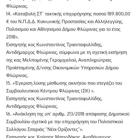
Φλώρινας.
14. «Καταβολή ΣΤ΄ τακτικής επιχορήγησης ποσού 189.800,00
€ του Ν.Π.Δ.Δ. Κοινωνικής Προστασίας και Αλληλεγγύης,
Πολιτισμού και Αθλητισμού Δήμου Φλώρινας για το έτος
2018».
Εισηγητής κος Κωνσταντίνος Τριανταφυλλίδης,
Αντιδήμαρχος Φλώρινας, σύμφωνα με τη σχετική εισήγηση
της κας Μελπομένης Γερομιχαλού, Αναπληρώτριας
Προϊσταμένης Δ/νσης Οικονομικών Υπηρεσιών Δήμου
Φλώρινας.
15. «Έγκριση λύσης μίσθωσης ακινήτου που στεγάζει του
Συμβουλευτικού Κέντρου Φλώρινας (ΣΚ) ».
Εισηγητής κος Κωνσταντίνος Τριανταφυλλίδης,
Αντιδήμαρχος Φλώρινας.
16. «Ανάκληση της υπ’ αριθμ. 213/2018 απόφασης Δημοτικού
Συμβουλίου σχετικά με την επιχορήγηση του Πολιτιστικού
Συλλόγου Σιταριάς “Νέοι Ορίζοντες”».
Εισηγητής κος Χρήστος Μπαρδάκας, Αντιδήμαρχος