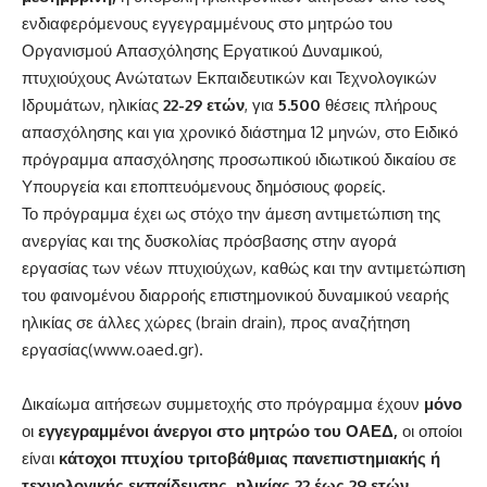
ενδιαφερόμενους εγγεγραμμένους στο μητρώο του
Οργανισμού Απασχόλησης Εργατικού Δυναμικού,
πτυχιούχους Ανώτατων Εκπαιδευτικών και Τεχνολογικών
Ιδρυμάτων, ηλικίας
22-29 ετών
, για
5.500
θέσεις πλήρους
απασχόλησης και για χρονικό διάστημα 12 μηνών, στο Ειδικό
πρόγραμμα απασχόλησης προσωπικού ιδιωτικού δικαίου σε
Υπουργεία και εποπτευόμενους δημόσιους φορείς.
Το πρόγραμμα έχει ως στόχο την άμεση αντιμετώπιση της
ανεργίας και της δυσκολίας πρόσβασης στην αγορά
εργασίας των νέων πτυχιούχων, καθώς και την αντιμετώπιση
του φαινομένου διαρροής επιστημονικού δυναμικού νεαρής
ηλικίας σε άλλες χώρες (brain drain), προς αναζήτηση
εργασίας(
www.oaed.gr
).
Δικαίωμα αιτήσεων συμμετοχής στο πρόγραμμα έχουν
μόνο
οι
εγγεγραμμένοι άνεργοι στο μητρώο του ΟΑΕΔ,
οι οποίοι
είναι
κάτοχοι πτυχίου τριτοβάθμιας πανεπιστημιακής ή
τεχνολογικής εκπαίδευσης, ηλικίας 22 έως 29 ετών