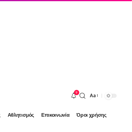
9
Aa
Font
Resizer
ς
Αθλητισμός
Επικοινωνία
Όροι χρήσης