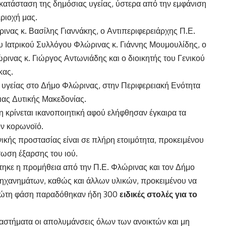
 κατάσταση της δημόσιας υγείας, ύστερα από την εμφάνιση
ριοχή μας.
νας κ. Βασίλης Γιαννάκης, ο Αντιπεριφερειάρχης Π.Ε.
υ Ιατρικού Συλλόγου Φλώρινας κ. Γιάννης Μουμουλίδης, ο
νας κ. Γιώργος Αντωνιάδης και ο διοικητής του Γενικού
κας.
 υγείας στο Δήμο Φλώρινας, στην Περιφερειακή Ενότητα
ιας Δυτικής Μακεδονίας.
 κρίνεται ικανοποιητική αφού ελήφθησαν έγκαιρα τα
ον κορωνοϊό.
ικής προστασίας είναι σε πλήρη ετοιμότητα, προκειμένου
τωση έξαρσης του ιού.
τηκε η προμήθεια από την Π.Ε. Φλώρινας και τον Δήμο
ηχανημάτων, καθώς και άλλων υλικών, προκειμένου να
 πρώτη φάση παραδόθηκαν ήδη 300
ειδικές στολές για το
ιαστήματα οι απολυμάνσεις όλων των ανοικτών και μη