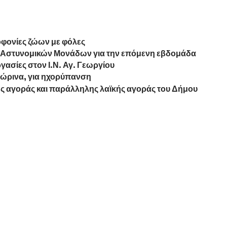
οφονίες ζώων με φόλες
ν Αστυνομικών Μονάδων για την επόμενη εβδομάδα
ασίες στον Ι.Ν. Αγ. Γεωργίου
ώρινα, για ηχορύπανση
 αγοράς και παράλληλης λαϊκής αγοράς του Δήμου