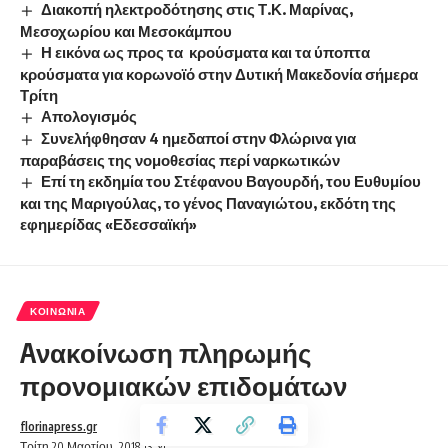
Διακοπή ηλεκτροδότησης στις Τ.Κ. Μαρίνας,
Μεσοχωρίου και Μεσοκάμπου
Η εικόνα ως προς τα κρούσματα και τα ύποπτα
κρούσματα για κορωνοϊό στην Δυτική Μακεδονία σήμερα
Τρίτη
Απολογισμός
Συνελήφθησαν 4 ημεδαποί στην Φλώρινα για
παραβάσεις της νομοθεσίας περί ναρκωτικών
Επί τη εκδημία του Στέφανου Βαγουρδή, του Ευθυμίου
και της Μαριγούλας, το γένος Παναγιώτου, εκδότη της
εφημερίδας «Εδεσσαϊκή»
ΚΟΙΝΩΝΊΑ
Aνακοίνωση πληρωμής
προνομιακών επιδομάτων
florinapress.gr
Τρίτη 20 Μαρτίου, 2018 13:54