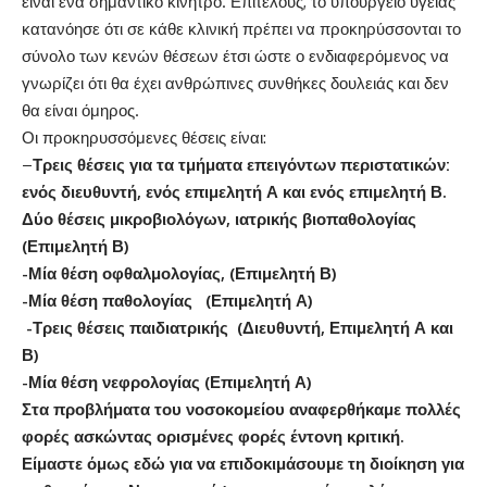
είναι ένα σημαντικό κίνητρο. Επιτέλους, το υπουργείο υγείας
κατανόησε ότι σε κάθε κλινική πρέπει να προκηρύσσονται το
σύνολο των κενών θέσεων έτσι ώστε ο ενδιαφερόμενος να
γνωρίζει ότι θα έχει ανθρώπινες συνθήκες δουλειάς και δεν
θα είναι όμηρος.
Οι προκηρυσσόμενες θέσεις είναι:
–
Τρεις θέσεις για τα τμήματα επειγόντων περιστατικών:
ενός διευθυντή, ενός επιμελητή Α και ενός επιμελητή Β.
Δύο θέσεις μικροβιολόγων, ιατρικής βιοπαθολογίας
(Επιμελητή Β)
-Μία θέση οφθαλμολογίας, (Επιμελητή Β)
-Μία θέση παθολογίας (Επιμελητή Α)
-Τρεις θέσεις παιδιατρικής (Διευθυντή, Επιμελητή Α και
Β)
-Μία θέση νεφρολογίας (Επιμελητή Α)
Στα προβλήματα του νοσοκομείου αναφερθήκαμε πολλές
φορές ασκώντας ορισμένες φορές έντονη κριτική.
Είμαστε όμως εδώ για να επιδοκιμάσουμε τη διοίκηση για