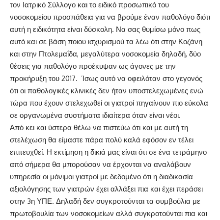
τον Ιατρικό Σύλλογο και το ειδικό προσωπικό του
νοσοκομείου προσπάθεια για να βρούμε έναν παθολόγο διότι
αυτή η ειδικότητα είναι δύσκολη. Να σας θυμίσω μόνο πως
αυτό και σε βάση ποιου ισχυρισμού τα λέω ότι στην Κοζάνη
και στην Πτολεμαΐδα, μεγαλύτερα νοσοκομεία δηλαδή, δύο
θέσεις για παθολόγο προέκυψαν ως άγονες με την
προκήρυξη του 2017. Ίσως αυτό να οφειλόταν στο γεγονός
ότι οι παθολογικές κλινικές δεν ήταν υποστελεχωμένες ενώ
τώρα που έχουν στελεχωθεί οι γιατροί πηγαίνουν πιο εύκολα
σε οργανωμένα συστήματα ιδιαίτερα όταν είναι νέοι.
Από κει και ύστερα θέλω να πιστεύω ότι και με αυτή τη
στελέχωση θα είμαστε πάρα πολύ καλά εφόσον εν τέλει
επιτευχθεί. Η εκτίμηση η δικιά μας είναι ότι σε ένα τετράμηνο
από σήμερα θα μπορούσαν να έρχονται να αναλάβουν
υπηρεσία οι μόνιμοι γιατροί με δεδομένο ότι η διαδικασία
αξιολόγησης των γιατρών έχει αλλάξει πια και έχει περάσει
στην 3η ΥΠΕ. Δηλαδή δεν συγκροτούνται τα συμβούλια με
πρωτοβουλία των νοσοκομείων αλλά συγκροτούνται πια και