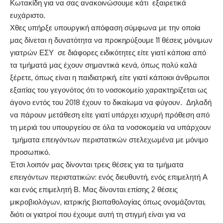
Κωτακίδη για να σας ανακοινώσουμε κάτι εξαιρετικά
ευχάριστο.
Χθες υπήρξε υπουργική απόφαση σύμφωνα με την οποία
μας δίνεται η δυνατότητα να προκηρύξουμε 11 θέσεις μόνιμων
γιατρών ΕΣΥ σε διάφορες ειδικότητες είτε γιατί κάποια από
τα τμήματά μας έχουν σημαντικά κενά, όπως πολύ καλά
ξέρετε, όπως είναι η παιδιατρική, είτε γιατί κάποιοι άνθρωποι
εξαιτίας του γεγονότος ότι το νοσοκομείο χαρακτηρίζεται ως
άγονο εντός του 2018 έχουν το δικαίωμα να φύγουν. Δηλαδή
να πάρουν μετάθεση είτε γιατί υπάρχει ισχυρή πρόθεση από
τη μεριά του υπουργείου σε όλα τα νοσοκομεία να υπάρχουν
τμήματα επειγόντων περιστατικών στελεχωμένα με μόνιμο
προσωπικό.
Έτσι λοιπόν μας δίνονται τρεις θέσεις για τα τμήματα
επειγόντων περιστατικών: ενός διευθυντή, ενός επιμελητή Α
και ενός επιμελητή Β. Μας δίνονται επίσης 2 θέσεις
μικροβιολόγων, ιατρικής βιοπαθολογίας όπως ονομάζονται,
διότι οι γιατροί που έχουμε αυτή τη στιγμή είναι για να