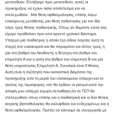
μετατεθούν. Ελπίζουμε πριν μετατεθούν, αυτές οι
προκηρύξεις να έχουν αίσιο αποτέλεσμα και να
στελεχωθούν. Μία θέση οφθαλμολογίας, επίσης λόγω
επικείμενης μετάθεσης, μία θέση παθολογίας για τον ίδιο
λόγο, τρεις θέσεις παιδιατρικής. Όπως αν θυμάστε καλά σας
είχαμε προϊδεάσει πριν από αρκετό χρονικό διάστημα.
Υπάρχει μία παιδίατρος η οποία έχει άδεια λοχείας αυτή τη
στιγμή στο νοσοκομείο και θα παραμείνει και άλλες τρεις, η
μία στο βαθμό του διευθυντή, η δεύτερη στο βαθμό του
επιμελητή Α και η τρίτη στο βαθμό του επιμελητή Β και μία
θέση νεφρολογίας Επιμελητή Α. Συνολικά είναι 11 θέσεις.
Αυτή είναι η συζήτηση που ουσιαστικά διαμέσου της
προκήρυξης από τη μεριά του νοσοκομείου υπάρχει και το
σκέλος της προσφοράς, εάν θα έρθουν οι γιατροί κατά την
άποψή μου υπάρχει ισχυρή πεποίθηση ότι τα ΤΕΠ θα
στελεχωθούν όπως επίσης και η παιδιατρική και οι δύο θέσεις
ιατρικής βιοπαθολογίας θα καλυφθούν και ενδεχομένως και η
θέση οφθαλμολογίας. Πρέπει να κάνουμε σε συνεργασία με