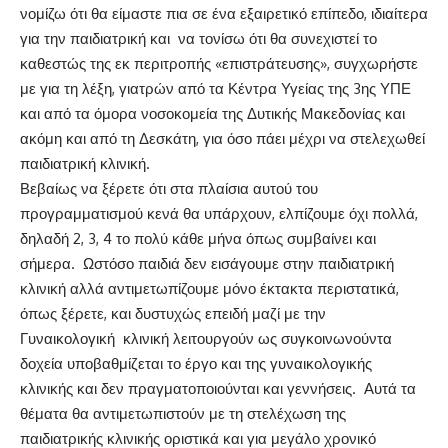
νομίζω ότι θα είμαστε πια σε ένα εξαιρετικό επίπεδο, ιδιαίτερα
για την παιδιατρική και να τονίσω ότι θα συνεχιστεί το
καθεστώς της εκ περιτροπής «επιστράτευσης», συγχωρήστε
με για τη λέξη, γιατρών από τα Κέντρα Υγείας της 3ης ΥΠΕ
και από τα όμορα νοσοκομεία της Δυτικής Μακεδονίας και
ακόμη και από τη Δεσκάτη, για όσο πάει μέχρι να στελεχωθεί
παιδιατρική κλινική.
Βεβαίως να ξέρετε ότι στα πλαίσια αυτού του
προγραμματισμού κενά θα υπάρχουν, ελπίζουμε όχι πολλά,
δηλαδή 2, 3, 4 το πολύ κάθε μήνα όπως συμβαίνει και
σήμερα. Ωστόσο παιδιά δεν εισάγουμε στην παιδιατρική
κλινική αλλά αντιμετωπίζουμε μόνο έκτακτα περιστατικά,
όπως ξέρετε, και δυστυχώς επειδή μαζί με την
Γυναικολογική κλινική λειτουργούν ως συγκοινωνούντα
δοχεία υποβαθμίζεται το έργο και της γυναικολογικής
κλινικής και δεν πραγματοποιούνται και γεννήσεις. Αυτά τα
θέματα θα αντιμετωπιστούν με τη στελέχωση της
παιδιατρικής κλινικής οριστικά και για μεγάλο χρονικό