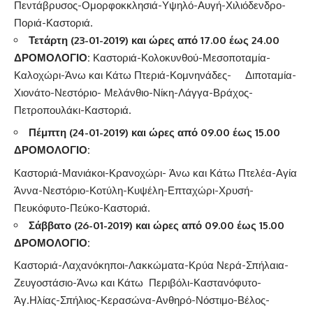
Πεντάβρυσος-Ομορφοκκλησιά-Υψηλό-Αυγή-Χιλιόδενδρο-
Ποριά-Καστοριά.
Τετάρτη (23-01-2019) και ώρες από 17.00 έως 24.00
ΔΡΟΜΟΛΟΓΙΟ:
Καστοριά-Κολοκυνθού-Μεσοποταμία-
Καλοχώρι-Άνω και Κάτω Πτεριά-Κομνηνάδες- Διποταμία-
Χιονάτο-Νεστόριο- Μελάνθιο-Νίκη-Λάγγα-Βράχος-
Πετροπουλάκι-Καστοριά.
Πέμπτη
(24-01-2019)
και ώρες από 09.00 έως 15.00
ΔΡΟΜΟΛΟΓΙΟ
:
Καστοριά-Μανιάκοι-Κρανοχώρι- Άνω και Κάτω Πτελέα-Αγία
Άννα-Νεστόριο-Κοτύλη-Κυψέλη-Επταχώρι-Χρυσή-
Πευκόφυτο-Πεύκο-Καστοριά.
Σάββατο (26-01-2019)
και ώρες από 09.00 έως 15.00
ΔΡΟΜΟΛΟΓΙΟ
:
Καστοριά-Λαχανόκηποι-Λακκώματα-Κρύα Νερά-Σπήλαια-
Ζευγοστάσιο-Άνω και Κάτω Περιβόλι-Καστανόφυτο-
Άγ.Ηλίας-Σπήλιος-Κερασώνα-Ανθηρό-Νόστιμο-Βέλος-