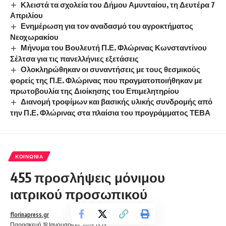
Κλειστά τα σχολεία του Δήμου Αμυνταίου, τη Δευτέρα 7
Απριλίου
Ενημέρωση για τον αναδασμό του αγροκτήματος
Νεοχωρακίου
Μήνυμα του Βουλευτή Π.Ε. Φλώρινας Κωνσταντίνου
Σέλτσα για τις πανελλήνιες εξετάσεις
Ολοκληρώθηκαν οι συναντήσεις με τους θεσμικούς
φορείς της Π.Ε. Φλώρινας που πραγματοποιήθηκαν με
πρωτοβουλία της Διοίκησης του Επιμελητηρίου
Διανομή τροφίμων και βασικής υλικής συνδρομής από
την Π.Ε. Φλώρινας στα πλαίσια του προγράμματος ΤΕΒΑ
ΚΟΙΝΩΝΊΑ
455 προσλήψεις μόνιμου
ιατρικού προσωπικού
florinapress.gr
Παρασκευή 18 Ιανουαρίου, 2019 13:19