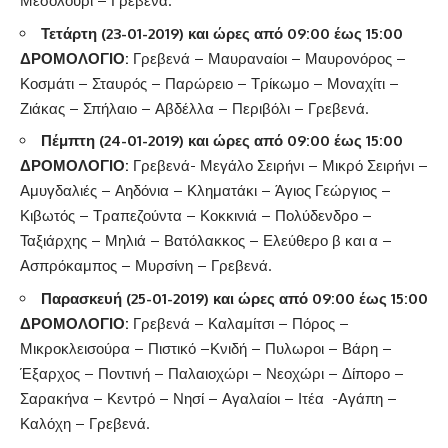
Μεσολούρι – Γρεβενά.
Τετάρτη (23-01-2019) και ώρες από 09:00 έως 15:00
ΔΡΟΜΟΛΟΓΙΟ:
Γρεβενά – Μαυραναίοι – Μαυρονόρος –
Κοσμάτι – Σταυρός – Παρώρειο – Τρίκωμο – Μοναχίτι –
Ζιάκας – Σπήλαιο – Αβδέλλα – Περιβόλι – Γρεβενά.
Πέμπτη (24-01-2019) και ώρες από 09:00 έως 15:00
ΔΡΟΜΟΛΟΓΙΟ:
Γρεβενά- Μεγάλο Σειρήνι – Μικρό Σειρήνι –
Αμυγδαλιές – Αηδόνια – Κληματάκι – Άγιος Γεώργιος –
Κιβωτός – Τραπεζούντα – Κοκκινιά – Πολύδενδρο –
Ταξιάρχης – Μηλιά – Βατόλακκος – Ελεύθερο β και α –
Ασπρόκαμπος – Μυρσίνη – Γρεβενά.
Παρασκευή (25-01-2019) και ώρες από 09:00 έως 15:00
ΔΡΟΜΟΛΟΓΙΟ:
Γρεβενά – Καλαμίτσι – Πόρος –
Μικροκλεισούρα – Πιστικό –Κνιδή – Πυλωροι – Βάρη –
Έξαρχος – Ποντινή – Παλαιοχώρι – Νεοχώρι – Δίπορο –
Σαρακήνα – Κεντρό – Νησί – Αγαλαίοι – Ιτέα -Αγάπη –
Καλόχη – Γρεβενά.