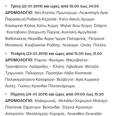
Τρίτη (22-01-2019) και ώρες από 18.00 έως 24.00
ΔΡΟΜΟΛΟΓΙΟ:
Νέο Κλείτος-Πρωτοχώρι- Λευκοπηγή-Αγία
Παρασκευή Ροδιανή-Κερασιά- Κτένι-Αιανή-Χρώμιο-
Καισαρειά-Κήπος-Κάτω Κώμη- Μηλιά-Άνω Κώμη- Σπάρτο
-Κοντοβούνι-Σταυρωτή-Πύργος-Ανατολή-Αμυγδαλιά-
Βαθύλακκος-Νεραΐδα-Αύρα-Ίμερα-Πολύφυτος -Πετρανά-
Μεσσιανή- Κουβούκλια-Ροδίτης- Λεύκαρα- Οινόη- Πτελέα.
Τετάρτη (23-01-2019)
και ώρες από 15.00 έως 21.00
ΔΡΟΜΟΛΟΓΙΟ:
Ρύμνιο -Φρούριο- Μικρόβαλτο-
Τρανόβαλτο- Λαζαράδες – Ελάτη- Λιβαδερό- Μεταξά-
Τριγωνικό- Πολύραχο- Προσήλιο-Λάβα-Καστανιά-
Παλαιογράτσανο Καταφύγιο- Βελβεντό- Αγία Κυριακή-
Αυλές- Γούλες-Κρανίδια-Πλατανόρευμα.
Πέμπτη (24-01-2019) και ώρες από 09.00 έως 15.00
ΔΡΟΜΟΛΟΓΙΟ:
Αλιάκμωνας- Μελιδόνι-Χειμερινό-Μολόχα-
Πλατανιά-Σήμαντρο- Βελανιδιά- Στέρνα-Κρυονέρι-
Ασπρούλα- Μεσόλογγος-Χορηγός- Λευκοθέα-Λευκαδιό-