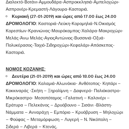
Διαλεκτό-Βοτάνι-Αμμουδάρα-Ασπροκκλησιά-Αμπελοχώρι-
Ασπρονέρι-Κρεμαστή-Λάγουρα-Καστοριά.
Κυριακή (27-01-2019)
και ώρες από 17.00 έως 24.00
ΔΡΟΜΟΛΟΓΙΟ
:
Καστοριά-Λεύκη-Κορομηλιά-Ν.Οικισμός
Κορεστίων-Κρανιώνας-Μαυρόκαμπος-Χαλάρα-Μακροχώρι-
Μελάς-Άνω Μελάς-ΑγιοςΑντώνιος-Βυσσινιά-Οξυά-
Πολυκέρασος-Τοιχιό-Σιδηροχώρι-Κεφαλάρι-Απόσκεπος-
Καστοριά.
ΝΟΜΟΣ ΚΟΖΑΝΗΣ:
Δευτέρα (21-01-2019) και ώρες από 18.00 έως 24.00
ΔΡΟΜΟΛΟΓΙΟ
:
Καλαμιά-Αλωνάκια- Ανθότοπος- Κηπάρι –
Κοκκιναράς -Σκήτη – Ξηρολίμνη – Δαφνερό- Παλιόκαστρο-
Μικρόκαστρο- Μεσοπόταμος –Γαλατινή – Καλονέρι –
Εράτυρα – Πελεκάνος – Δρυόβουνο – Σισάνι -Βλάστη-
Νάμματα – Ανναράχη – Εμπόριο – Κρυόβρυση – Μηλοχώρι
– Φούφας – Μεταμόρφωση – Λυγερή – N. Νικόπολη –
Σιδερά – Λιβερά – Κτενάς.