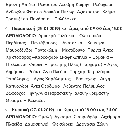
Βροντή-Απιδέα- Ρόκαστρο-Λούβρη-Κριμήνι- Ροδοχώρι-
Ανθοχώρι-Φυτόκιο-Λουκόμι-Πυλωρί-Αξιόκαστρο- Κλήμα-
Τραπεζίτσα-Πανάρετη – Πολύλακκο.
Παρασκευή (25-01-2019) και ώρες από 09.00 έως 15.00
ΔΡΟΜΟΛΟΓΙΟ
:
Δροσερό-Γαλάτεια – Ολυμπιάδα –
Περδίκκας – Πεντάβρυσος – Ανατολικό – Κομνηνά-
Μαυροδένδρι- Ποντοκώμη – Μεσόβουνο- Πύργοι-Άγιος
Χριστόφορος –Καρυοχώρι- Σκάφη-Σπηλιά – Ερμακιά –
Πτελεώνας -Ακρινή –Προφήτης Ηλίας (Παρχάρια) – Άγιος
Δημήτριος -Ρυάκιο-Άγιο Πνεύμα-Παρχάρι Τετραλόφου –
Τετράλοφος – Άγιος Χαράλαμπος – Βοσκοχώρι- Αυγή –
Καπνοχώρι- Άγιοι Θεόδωροι -Λεβέντης-Πολύμυλος –
Ζωοδόχος Πηγή-Αγία Παρασκευή-Γαλάνη-Κρεμαστή-
Θυμαριά – Κοιλάδα.
Κυριακή (27-01-
2019)
:
και ώρες από 18.00 έως 24.00
ΔΡΟΜΟΛΟΓΙΟ:
Ομαλή- Αγίασμα- Σταυροδρόμι- Διχείμαρο-
Πλακίδα- Δαμασκηνιά- Κλεισώρεια- Δραγασιά-Ζώνη- –