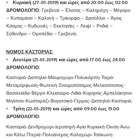
Κυριακή (27-01-2019) και ώρες από 20:00 έως 02:00
ΔΡΟΜΟΛΟΓΙΟ:
Γρεβενά – Έλατος – Καληράχη – Μέγαρο
– Κυπαρίσσι – Καλονή – Τρίκορφο – Δασύλλιο – Άγιος
Κόσμας – Κυδωνιές – Εκκλησίες – Λειψί – Ροδιά –
Σύδενδρο – Οροπέδιο – Γρεβενά.
ΝΟΜΟΣ ΚΑΣΤΟΡΙΑΣ:
Δευτέρα (21-01-2019) και ώρες από 17.00 έως 24.00
ΔΡΟΜΟΛΟΓΙΟ:
Καστοριά-Δισπηλιό-Μαυροχώρι-Πολυκάρπη-Τοιχιό-
Μεταμόρφωση-Φωτεινή-Σταυροπόταμος-Μελισσότοπος-
Βασιλειάδα-Βέργα-Κλεισούρα-Λιθιά-Κορησός-Αμπελόκηποι-
Μηλίτσα-Κωσταράζι-Βογατσικό-Γέρμας-Δισπηλιό-Καστοριά.
Τρίτη (22-01-2019) και ώρες από 09.00 έως 15.00
ΔΡΟΜΟΛΟΓΙΟ
:
Καστοριά-Δενδροχώρι-Ιεροπηγή-Αγία Κυριακή-Οινόη-Άνω
και Κάτω Πτεριά-Πολυάνεμος-Καλοχώρι-Τσάκωνη-