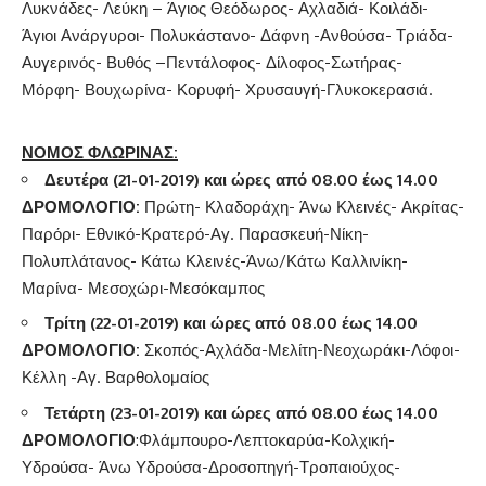
Λυκνάδες- Λεύκη – Άγιος Θεόδωρος- Αχλαδιά- Κοιλάδι-
Άγιοι Ανάργυροι- Πολυκάστανο- Δάφνη -Ανθούσα- Τριάδα-
Αυγερινός- Βυθός –Πεντάλοφος- Δίλοφος-Σωτήρας-
Μόρφη- Βουχωρίνα- Κορυφή- Χρυσαυγή-Γλυκοκερασιά.
ΝΟΜΟΣ ΦΛΩΡΙΝΑΣ:
Δευτέρα (21-01-2019) και ώρες από 08.00 έως 14.00
ΔΡΟΜΟΛΟΓΙΟ:
Πρώτη- Κλαδοράχη- Άνω Κλεινές- Ακρίτας-
Παρόρι- Εθνικό-Κρατερό-Αγ. Παρασκευή-Νίκη-
Πολυπλάτανος- Κάτω Κλεινές-Άνω/Κάτω Καλλινίκη-
Μαρίνα- Μεσοχώρι-Μεσόκαμπος
Τρίτη (22-01-2019) και ώρες από 08.00 έως 14.00
ΔΡΟΜΟΛΟΓΙΟ:
Σκοπός-Αχλάδα-Μελίτη-Νεοχωράκι-Λόφοι-
Κέλλη -Αγ. Βαρθολομαίος
Τετάρτη (23-01-2019) και ώρες από 08.00 έως 14.00
ΔΡΟΜΟΛΟΓΙΟ
:Φλάμπουρο-Λεπτοκαρύα-Κολχική-
Υδρούσα- Άνω Υδρούσα-Δροσοπηγή-Τροπαιούχος-