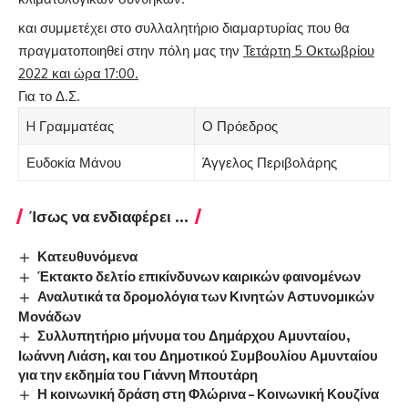
και συμμετέχει στο συλλαλητήριο διαμαρτυρίας που θα
πραγματοποιηθεί στην πόλη μας την
Τετάρτη 5 Οκτωβρίου
2022 και ώρα 17:00
.
Για το Δ.Σ.
H Γραμματέας
Ο Πρόεδρος
Ευδοκία Μάνου
Άγγελος Περιβολάρης
Ίσως να ενδιαφέρει ...
Κατευθυνόμενα
Έκτακτο δελτίο επικίνδυνων καιρικών φαινομένων
Αναλυτικά τα δρομολόγια των Κινητών Αστυνομικών
Μονάδων
Συλλυπητήριο μήνυμα του Δημάρχου Αμυνταίου,
Ιωάννη Λιάση, και του Δημοτικού Συμβουλίου Αμυνταίου
για την εκδημία του Γιάννη Μπουτάρη
Η κοινωνική δράση στη Φλώρινα – Κοινωνική Κουζίνα