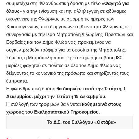
συμμετέχει στη Φιλανθρωπική δράση με τίτλο
«Φαγητό για
όλους
» για την ενίσχυση και την αλληλεγγύη σε αδύναμες
οικογένειες της Φλώρινας με αφορμή τις ημέρες των
Χριστουγέννων, που διοργανώνει η Κοινότητα Φλώρινας σε
συνεργασία με την Ιερά Μητρόπολη Φλωρίνης, Πρεσπών και
Εορδαίας και τον Δήμο Φλώρινας, προκειμένου να
συγκεντρωθούν τρόφιμα για τα συσσίτια της Μητρόπολης.
Σήμερα, η Μητρόπολη προσφέρει σε ημερήσια βάση 180
μερίδες φαγητού σε πολίτες σε όλο τον Δήμο Φλώρινας,
δείχνοντας το κοινωνικό της πρόσωπο και στηρίζοντάς τους
έμπρακτα.
Η φιλανθρωπική δράση
θα διαρκέσει από την Τετάρτη, 1
Δεκεμβρίου, μέχρι την Τετάρτη 15 Δεκεμβρίου.
Η συλλογή των τροφίμων θα γίνεται
καθημερινά στους
χώρους του Εκκλησιαστικού Γηροκομείου.
Το Δ.Σ. του Συλλόγου «Οκτάβα»