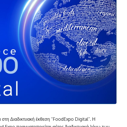
 στη Διαδικτυακή έκθεση “FoodExpo Digital”. Η
d Expo πραγματοποιείται φέτος διαδικτυακά λόγω των