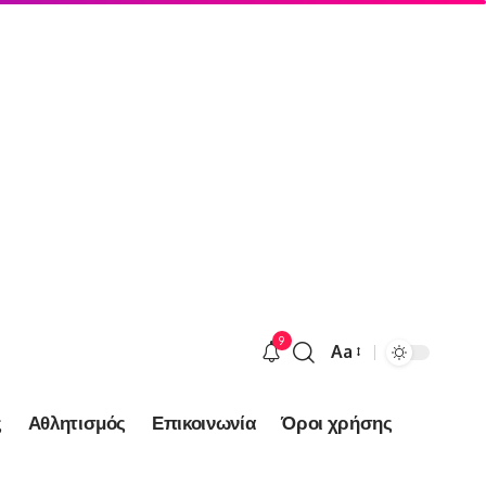
9
Aa
Font
Resizer
ς
Αθλητισμός
Επικοινωνία
Όροι χρήσης