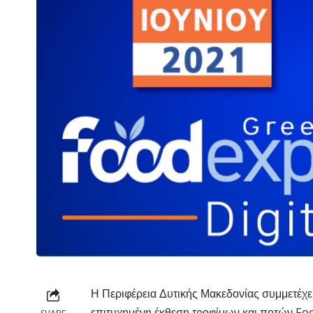
Η Περιφέρεια Δυτικής Μακεδονίας συμμετέχει
επιτυχημένη έκθεση τροφίμων και ποτών Foo
SHARE