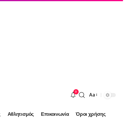
9
Aa
Font
Resizer
ς
Αθλητισμός
Επικοινωνία
Όροι χρήσης