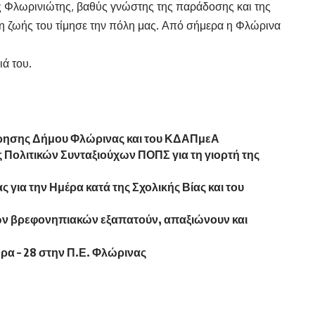
ς Φλωρινιώτης, βαθύς γνώστης της παράδοσης και της
άση ζωής του τίμησε την πόλη μας. Από σήμερα η Φλώρινα
ιά του.
ίρησης Δήμου Φλώρινας και του ΚΔΑΠμεΑ
Πολιτικών Συνταξιούχων ΠΟΠΣ για τη γιορτή της
για την Ημέρα κατά της Σχολικής Βίας και του
των βρεφονηπιακών εξαπατούν, απαξιώνουν και
ρα – 28 στην Π.Ε. Φλώρινας