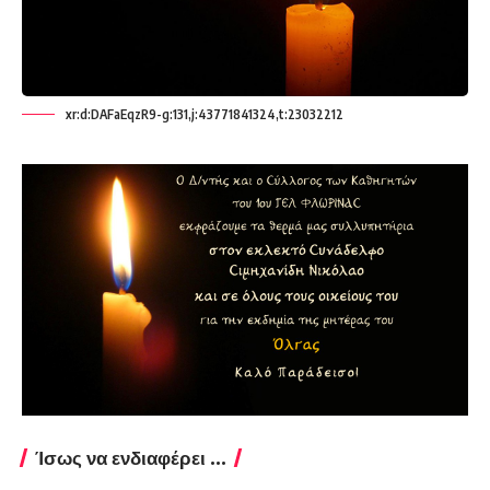
xr:d:DAFaEqzR9-g:131,j:43771841324,t:23032212
Ίσως να ενδιαφέρει ...