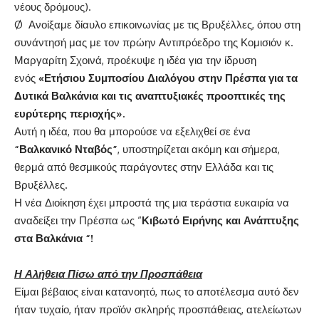
νέους δρόμους).
Ø Ανοίξαμε δίαυλο επικοινωνίας με τις Βρυξέλλες, όπου στη
συνάντησή μας με τον πρώην Αντιπρόεδρο της Κομισιόν κ.
Μαργαρίτη Σχοινά, προέκυψε η ιδέα για την ίδρυση
ενός
«Ετήσιου Συμποσίου Διαλόγου στην Πρέσπα για τα
Δυτικά Βαλκάνια και τις αναπτυξιακές προοπτικές της
ευρύτερης περιοχής».
Αυτή η ιδέα, που θα μπορούσε να εξελιχθεί σε ένα
“Βαλκανικό Νταβός”
, υποστηρίζεται ακόμη και σήμερα,
θερμά από θεσμικούς παράγοντες στην Ελλάδα και τις
Βρυξέλλες.
Η νέα Διοίκηση έχει μπροστά της μια τεράστια ευκαιρία να
αναδείξει την Πρέσπα ως “
Κιβωτό Ειρήνης και Ανάπτυξης
στα Βαλκάνια “!
Η Αλήθεια Πίσω από την Προσπάθεια
Είμαι βέβαιος είναι κατανοητό, πως το αποτέλεσμα αυτό δεν
ήταν τυχαίο, ήταν προϊόν σκληρής προσπάθειας, ατελείωτων