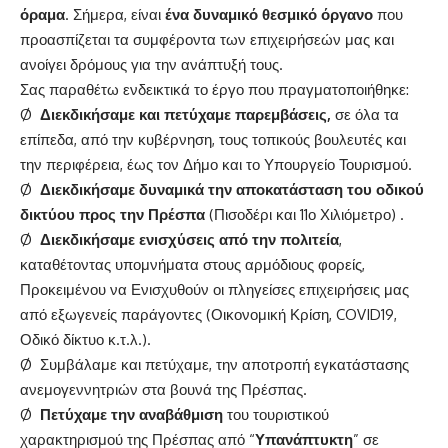
όραμα
. Σήμερα, είναι
ένα δυναμικό θεσμικό όργανο
που
προασπίζεται τα συμφέροντα των επιχειρήσεών μας και
ανοίγει δρόμους για την ανάπτυξή τους.
Σας παραθέτω ενδεικτικά το έργο που πραγματοποιήθηκε:
Ø
Διεκδικήσαμε και πετύχαμε παρεμβάσεις,
σε όλα τα
επίπεδα, από την κυβέρνηση, τους τοπικούς βουλευτές και
την περιφέρεια, έως τον Δήμο και το Υπουργείο Τουρισμού.
Ø
Διεκδικήσαμε δυναμικά την αποκατάσταση του οδικού
δικτύου προς την Πρέσπα
(Πισοδέρι και 11ο Χιλιόμετρο) .
Ø
Διεκδικήσαμε ενισχύσεις από την πολιτεία
,
καταθέτοντας υπομνήματα στους αρμόδιους φορείς,
Προκειμένου να Ενισχυθούν οι πληγείσες επιχειρήσεις μας
από εξωγενείς παράγοντες (Οικονομική Κρίση, COVID19,
Οδικό δίκτυο κ.τ.λ.).
Ø Συμβάλαμε και πετύχαμε, την αποτροπή εγκατάστασης
ανεμογεννητριών στα βουνά της Πρέσπας.
Ø
Πετύχαμε την αναβάθμιση
του τουριστικού
χαρακτηρισμού της Πρέσπας από “
Υπανάπτυκτη
” σε