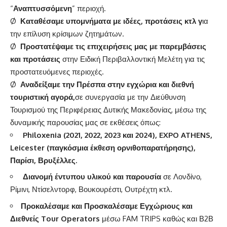
“
Αναπτυσσόμενη
” περιοχή.
Ø
Καταθέσαμε υπομνήματα με ιδέες, προτ
άσεις κτλ γ
ια
την επίλυση κρίσιμων ζητημάτων.
Ø
Προστατέψαμε τις επιχειρήσεις μας με παρεμβάσεις
και προτάσεις
στην Ειδική Περιβαλλοντική Μελέτη για τις
προστατευόμενες περιοχές.
Ø
Αναδείξαμε την Πρέσπα στην εγχώρια και διεθνή
τουριστική αγορά,
σε συνεργασία με την Διεύθυνση
Τουρισμού της Περιφέρειας Δυτικής Μακεδονίας,
μέσω της
δυναμικής παρουσίας μας σε εκθέσεις όπως:
Philoxenia (2021, 2022, 2023 και 2024), EXPO ATHENS,
Leicester (παγκόσμια έκθεση ορνιθοπαρατήρησης),
Παρίσι, Βρυξέλλες.
Διανομή έντυπου υλικού και παρουσία
σε Λονδίνο,
Ρίμινι, Ντίσελντορφ, Βουκουρέστι, Ουτρέχτη κτλ.
Προκαλέσαμε και Προσκαλέσαμε Εγχώριους και
Διεθνείς Tour Operators
μέσω FAM TRIPS καθώς και Β2Β