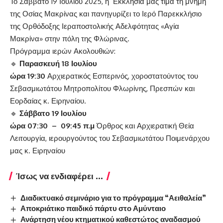
Το Σάββατο 19 Ιουλίου 2025, η Εκκλησία μας τιμά τη μνήμη
της Οσίας Μακρίνας και πανηγυρίζει το Ιερό Παρεκκλήσιο
της Ορθόδοξης Ιεραποστολικής Αδελφότητας «Αγία
Μακρίνα» στην πόλη της Φλώρινας.
Πρόγραμμα ιερών Ακολουθιών:
🔹
Παρασκευή 18 Ιουλίου
ώρα 19:30
Αρχιερατικός Εσπερινός, χοροστατούντος του
Σεβασμιωτάτου Μητροπολίτου Φλωρίνης, Πρεσπών και
Εορδαίας κ. Ειρηναίου.
🔹
Σάββατο 19 Ιουλίου
ώρα 07:30 – 09:45 π.μ
Όρθρος και Αρχιερατική Θεία
Λειτουργία, ιερουργούντος του Σεβασμιωτάτου Ποιμενάρχου
μας κ. Ειρηναίου
Ίσως να ενδιαφέρει ...
Διαδικτυακό σεμινάριο για το πρόγραμμα “Αειθαλεία”
Αποκριάτικο παιδικό πάρτυ στο Αμύνταιο
Ανάρτηση νέου κτηματικού καθεστώτος αναδασμού