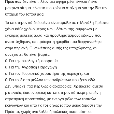
Πρέσπας
δεν είναι πλέον μια αφηρημένη έννοια ή ένα
μακρινό αίτημα· είναι το πιο κρίσιμο στοίχημα για την ίδια την
ύπαρξη του τόπου μας!
Τα επιστημονικά δεδομένα είναι αμείλικτα: η Μεγάλη Πρέσπα
χάνει κάθε χρόνο μέρος των υδάτων της, σύμφωνα με
έγκυρες μελέτες αλλά και προβληματισμούς ειδικών που
αναπτύχθηκαν, σε πρόσφατη ημερίδα που διοργανώθηκε
στην περιοχή. Οι συνέπειες αυτής της υποχώρησης, αν
συνεχιστεί, θα είναι βαριές:
ü Για την οικολογική ισορροπία,
ü Για την Αγροτική Παραγωγή
ü Για τον Τουριστικό χαρακτήρα της περιοχής, και
ü Για το ίδιο το μέλλον των ανθρώπων που ζουν εδώ.
Δεν υπάρχει πια περιθώριο αδιαφορίας. Χρειάζεται άμεσα
μια ενιαία, διασυνοριακή και επιστημονικά τεκμηριωμένη
στρατηγική προστασίας, με ενεργό ρόλο των τοπικών
κοινωνιών και από τις τρεις χώρες που μοιραζόμαστε την
Πρέσπα, χωρίς αναβολές ή πολιτικές σκοπιμότητες.