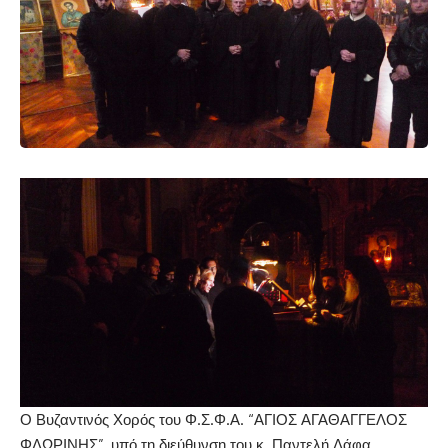
Ο Βυζαντινός Χορός του Φ.Σ.Φ.Α. “ΑΓΙΟΣ ΑΓΑΘΑΓΓΕΛΟΣ
ΦΛΩΡΙΝΗΣ”, υπό τη διεύθυνση του κ. Παντελή Δάφα,