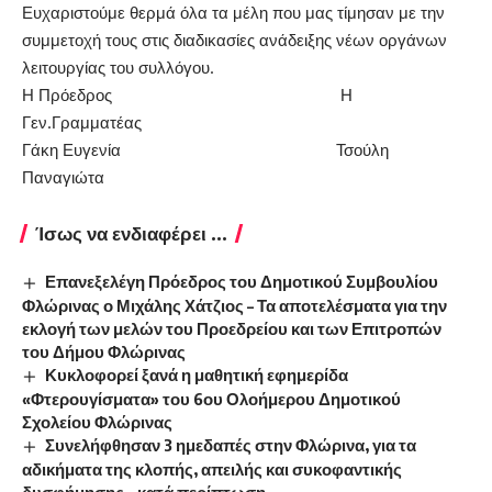
Ευχαριστούμε θερμά όλα τα μέλη που μας τίμησαν με την
συμμετοχή τους στις διαδικασίες ανάδειξης νέων οργάνων
λειτουργίας του συλλόγου.
Η Πρόεδρος Η
Γεν.Γραμματέας
Γάκη Ευγενία Τσούλη
Παναγιώτα
Ίσως να ενδιαφέρει ...
Επανεξελέγη Πρόεδρος του Δημοτικού Συμβουλίου
Φλώρινας ο Μιχάλης Χάτζιος – Τα αποτελέσματα για την
εκλογή των μελών του Προεδρείου και των Επιτροπών
του Δήμου Φλώρινας
Κυκλοφορεί ξανά η μαθητική εφημερίδα
«Φτερουγίσματα» του 6ου Ολοήμερου Δημοτικού
Σχολείου Φλώρινας
Συνελήφθησαν 3 ημεδαπές στην Φλώρινα, για τα
αδικήματα της κλοπής, απειλής και συκοφαντικής
δυσφήμησης – κατά περίπτωση