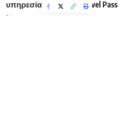
υπηρεσία COSMOTE Travel Pass
florinapress.gr
Τρίτη 8 Ιανουαρίου, 2019 13:40
Σε περισσότερες από 100 χώρες του κόσμου διαθέσιμη η
υπηρεσία
COSMOTE
Travel
Pass