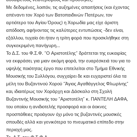
Με δεδομένες, λοιπόν, τις αυξημένες απαιτήσεις (και έχοντας
απέναντι τον Χορό των Βατοπαιδινών Πατέρων, τον
αρτιότερο του Αγίου Όρους) η Χορωδία μας είχε άριστη
απόδοση, αφήνοντας τις καλύτερες εντυπώσεις -δεν είναι,
εξάλλου, τυχαίο ότι ήταν η τρίτη φορά που προσκλήθηκε στη
συγκεκριμένη πανήγυρη…
Το Δ.Σ. του Φ.Σ.Φ. “Ο Αριστοτέλης” δράττεται της ευκαιρίας
να εκφράσει, για μιαν ακόμη φορά, την ευαρέσκειά του για το
υψηλής ποιότητας έργο που επιτελείται στο Τμήμα Εθνικής
Μουσικής του Συλλόγου, συγχαίρει δε και ευχαριστεί όλα τα
μέλη του Βυζαντινού Χορού “Άγιος Αγαθάγγελος Φλωρίνης”
και, ιδιαιτέρως τον Χοράρχη και Δάσκαλο στη Σχολή
Βυζαντινής Μουσικής του “Αριστοτέλη” κ. ΠΑΝΤΕΛΗ ΔΑΦΑ,
του οποίου η ανιδιοτελής προσφορά και οι άοκνες
προσπάθειες προάγουν όχι μόνο τις βυζαντινές μουσικές
σπουδές αλλά και γενικότερα το πνευματικό επίπεδο στην
περιοχή μας.