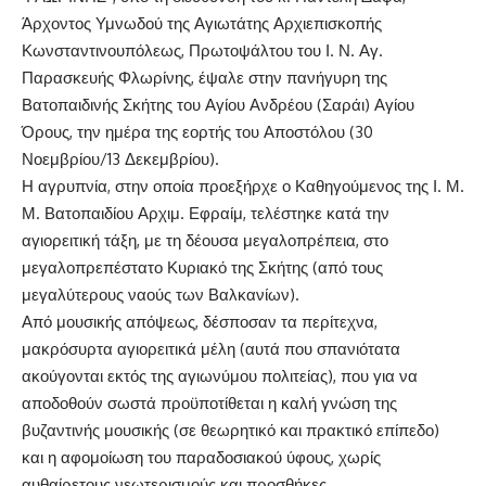
Άρχοντος Υμνωδού της Αγιωτάτης Αρχιεπισκοπής
Κωνσταντινουπόλεως, Πρωτοψάλτου του Ι. Ν. Αγ.
Παρασκευής Φλωρίνης, έψαλε στην πανήγυρη της
Βατοπαιδινής Σκήτης του Αγίου Ανδρέου (Σαράι) Αγίου
Όρους, την ημέρα της εορτής του Αποστόλου (30
Νοεμβρίου/13 Δεκεμβρίου).
Η αγρυπνία, στην οποία προεξήρχε ο Καθηγούμενος της Ι. Μ.
Μ. Βατοπαιδίου Αρχιμ. Εφραίμ, τελέστηκε κατά την
αγιορειτική τάξη, με τη δέουσα μεγαλοπρέπεια, στο
μεγαλοπρεπέστατο Κυριακό της Σκήτης (από τους
μεγαλύτερους ναούς των Βαλκανίων).
Από μουσικής απόψεως, δέσποσαν τα περίτεχνα,
μακρόσυρτα αγιορειτικά μέλη (αυτά που σπανιότατα
ακούγονται εκτός της αγιωνύμου πολιτείας), που για να
αποδοθούν σωστά προϋποτίθεται η καλή γνώση της
βυζαντινής μουσικής (σε θεωρητικό και πρακτικό επίπεδο)
και η αφομοίωση του παραδοσιακού ύφους, χωρίς
αυθαίρετους νεωτερισμούς και προσθήκες.