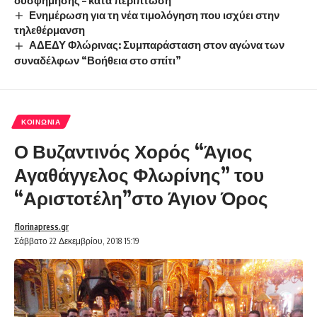
Ενημέρωση για τη νέα τιμολόγηση που ισχύει στην
τηλεθέρμανση
ΑΔΕΔΥ Φλώρινας: Συμπαράσταση στον αγώνα των
συναδέλφων “Βοήθεια στο σπίτι”
ΚΟΙΝΩΝΊΑ
Ο Βυζαντινός Χορός “Άγιος
Αγαθάγγελος Φλωρίνης” του
“Αριστοτέλη”στο Άγιον Όρος
florinapress.gr
Σάββατο 22 Δεκεμβρίου, 2018 15:19