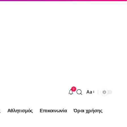
9
Aa
Font
Resizer
ς
Αθλητισμός
Επικοινωνία
Όροι χρήσης