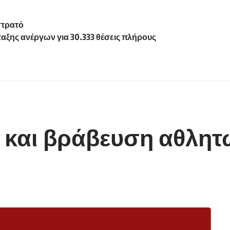
στρατό
ξης ανέργων για 30.333 θέσεις πλήρους
και βράβευση αθλητώ