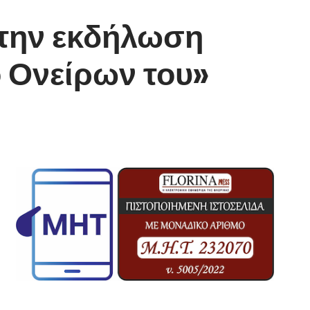
την εκδήλωση
ό Ονείρων του»