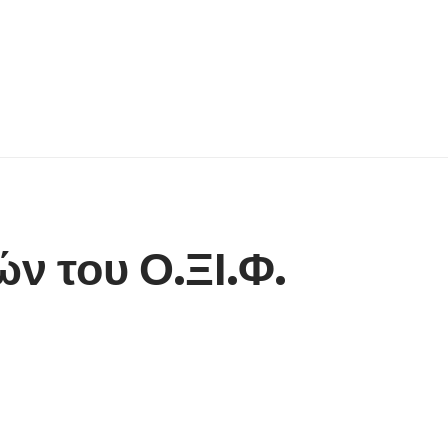
ν του Ο.ΞΙ.Φ.