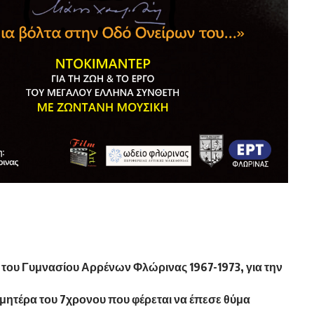
ου Γυμνασίου Αρρένων Φλώρινας 1967-1973, για την
 μητέρα του 7χρονου που φέρεται να έπεσε θύμα