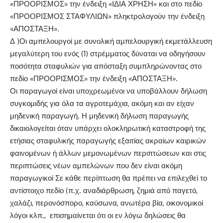
«ΠΡΟΟΡΙΣΜΟΣ» την ένδειξη «ΙΔΙΑ ΧΡΗΣΗ» και στο πεδίο
«ΠΡΟΟΡΙΣΜΟΣ ΣΤΑΦΥΛΙΩΝ» πληκτρολογούν την ένδειξη
«ΑΠΟΣΤΑΞΗ».
Δ )Οι αμπελουργοί με συνολική αμπελουργική εκμετάλλευση
μεγαλύτερη του ενός (1) στρέμματος δύναται να οδηγήσουν
ποσότητα σταφυλιών για απόσταξη συμπληρώνοντας στο
πεδίο «ΠΡΟΟΡΙΣΜΟΣ» την ένδειξη «ΑΠΟΣΤΑΞΗ».
Οι παραγωγοί είναι υποχρεωμένοι να υποβάλλουν δήλωση
συγκομιδής για όλα τα αγροτεμάχια, ακόμη και αν είχαν
μηδενική παραγωγή. Η μηδενική δήλωση παραγωγής
δικαιολογείται όταν υπάρχει ολοκληρωτική καταστροφή της
ετήσιας σταφυλικής παραγωγής εξαιτίας ακραίων καιρικών
φαινομένων ή άλλων μεμονωμένων περιπτώσεων και στις
περιπτώσεις νέων αμπελώνων που δεν είναι ακόμη
παραγωγικοί Σε κάθε περίπτωση θα πρέπει να επιλεχθεί το
αντίστοιχο πεδίο (π.χ. αναδιάρθρωση, ζημιά από παγετό,
χαλάζι, περονόσπορο, καύσωνα, ανωτέρα βία, οικονομικοί
λόγοι κλπ., επισημαίνεται ότι οι εν λόγω δηλώσεις θα