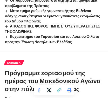
Ότι θυμούνται χαίρονται στα αζήτητα τα πραγματικά
προβλήματα της Πρέσπας
Με το τμήμα ρυθμικής γυμναστικής της Ευξείνου
Λέσχης συνεχίστηκαν οι Χριστουγεννιάτικες εκδηλώσεις
του Δήμου Φλώρινας
ΑΠΟΔΟΘΗΚΕ ΦΟΡΟΣ ΤΙΜΗΣ ΣΤΟΥΣ ΥΠΕΡΑΣΠΙΣΤΕΣ
ΤΗΣ ΦΛΩΡΙΝΑΣ
Ευχαριστήριο του Γυμνασίου και του Λυκείου Φιλώτα
προς την Ένωση Νοσηλευτών Ελλάδας
ΚΟΙΝΩΝΊΑ
Πρόγραμμα εορτασμού της
ημέρας του Μακεδονικού Αγώνα
στην πόλη της Φλώρινας
florinapress.gr
Τρίτη 17 Οκτωβρίου, 2023 21:46