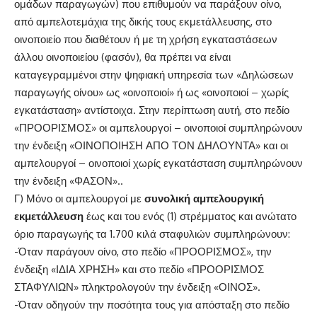
ομάδων παραγωγών) που επιθυμούν να παράξουν οίνο,
από αμπελοτεμάχια της δικής τους εκμετάλλευσης, στο
οινοποιείο που διαθέτουν ή με τη χρήση εγκαταστάσεων
άλλου οινοποιείου (φασόν), θα πρέπει να είναι
καταγεγραμμένοι στην ψηφιακή υπηρεσία των «Δηλώσεων
παραγωγής οίνου» ως «οινοποιοί» ή ως «οινοποιοί – χωρίς
εγκατάσταση» αντίστοιχα. Στην περίπτωση αυτή, στο πεδίο
«ΠΡΟΟΡΙΣΜΟΣ» οι αμπελουργοί – οινοποιοί συμπληρώνουν
την ένδειξη «ΟΙΝΟΠΟΙΗΣΗ ΑΠΟ ΤΟΝ ΔΗΛΟΥΝΤΑ» και οι
αμπελουργοί – οινοποιοί χωρίς εγκατάσταση συμπληρώνουν
την ένδειξη «ΦΑΣΟΝ»..
Γ) Μόνο οι αμπελουργοί με
συνολική αμπελουργική
εκμετάλλευση
έως και του ενός (1) στρέμματος και ανώτατο
όριο παραγωγής τα 1.700 κιλά σταφυλιών συμπληρώνουν:
-Όταν παράγουν οίνο, στο πεδίο «ΠΡΟΟΡΙΣΜΟΣ», την
ένδειξη «ΙΔΙΑ ΧΡΗΣΗ» και στο πεδίο «ΠΡΟΟΡΙΣΜΟΣ
ΣΤΑΦΥΛΙΩΝ» πληκτρολογούν την ένδειξη «ΟΙΝΟΣ».
-Όταν οδηγούν την ποσότητα τους για απόσταξη στο πεδίο