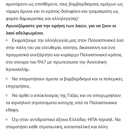
αμυνόμενο ως επιτιθέμενο, τους βομβαρδισμούς αμάχων ως
νόμιμη άμυνα και το κράτος-δολοφόνο και τρομοκράτη ως
φορέα δημοκρατίας και αλληλεγγύης!
Αγωνιζόμαστε για την ειρήνη των λαών, για να ζουν οι
λαοί αδελφωμένοι.
Εκφράζουμε την αλληλεγγύη μας στον Παλαιστινιακό λαό
στην πάλη του για ελευθερία, ισότητα, δικαιοσύνη και ένα
πραγματικά ανεξάρτητο και κυρίαρχο Παλαιστινιακό κράτος
στα σύνορα του 1967 με πρωτεύουσα την Ανατολική
Ιερουσαλήμ.
Να σταματήσουν άμεσα οι βομβαρδισμοί και οι πολεμικές
επιχειρήσεις.
Να αρθεί ο αποκλεισμός της Γάζας και να αποχωρήσουν
τα ισραηλινά στρατεύματα κατοχής από τα Παλαιστινιακά
εδάφη.
Όχι στον αντιδραστικό άξονα Ελλάδας-ΗΠΑ-Ισραήλ. Να
σταματήσει κάθε στρατιωτική, κατασταλτική και άλλη