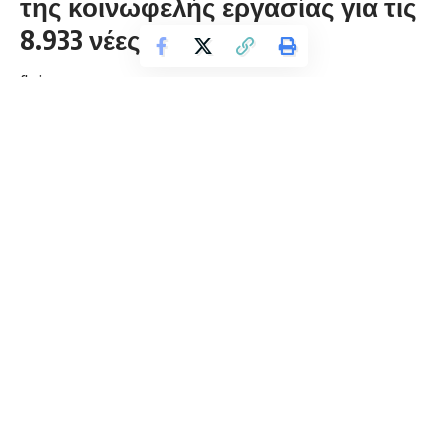
της κοινωφελής εργασίας για τις
8.933 νέες προσλήψεις
florinapress.gr
Πέμπτη 25 Απριλίου, 2019 22:48
Το Εργατοϋπαλληλικό Κέντρο Φλώρινας σας γνωστοποιεί ότι
αναρτήθηκαν σήμερα
25/04/2019
στη διαδικτυακή πύλη του
ΟΑΕΔ
www.oaed.gr
, ο
Προσωρινός Πίνακας
Κατάταξης
ανέργων, στο Πρόγραμμα «Προώθηση της
απασχόλησης μέσω προγραμμάτων κοινωφελούς
χαρακτήρα συμπεριλαμβανομένης και της κατάρτισης, σε
πενήντα έξι (56) Δήμους και τριάντα επτά (37) Υπηρεσίες του
Υπουργείου Περιβάλλοντος και Ενέργειας / φορείς
διαχείρισης προστατευόμενων περιοχών», για
8.933
θέσεις
εργασίας θέσεις πλήρους απασχόλησης, καθώς και
ο
Προσωρινός Πίνακας Αποκλειομένων
στο πλαίσιο του
ανωτέρω Προγράμματος.