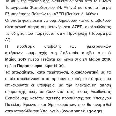
Το ΦΕΚ της προκήρυξης διατίθεται δωρεάν από το Εθνικό
Τυπογραφείο (Καποδιστρίου 34, Αθήνα) και από το Τμήμα
Εξυπηρέτησης Πολιτών του ΑΣΕΠ (Πουλίου 6, Αθήνα).
Οι υποψήφιοι πρέπει να συμπληρώσουν και να υποβάλουν
ηλεκτρονική αίτηση συμμετοχής
στο ΑΣΕΠ
, ακολουθώντας
τις οδηγίες που παρέχονται στην Προκήρυξη (Παράρτημα
Δ΄).
Η προθεσμία υποβολής των
ηλεκτρονικών
αιτήσεων
συμμετοχής στη διαδικασία αρχίζει στις
8
Μαΐου
2019
ημέρα
Τετάρτη
και λήγει στις
24
Μαΐου 2019
,
ημέρα
Παρασκευή
και ώρα 14:00
.
Τα απαραίτητα, κατά περίπτωση, δικαιολογητικά
με τα
οποία αποδεικνύονται τα προσόντα, κριτήρια/ιδιότητες που
επικαλούνται οι υποψήφιοι με την ηλεκτρονική αίτηση
συμμετοχής τους, υποβάλλονται στις οικείες Διευθύνσεις
Εκπαίδευσης, κατόπιν σχετικής πρόσκλησης του Υπουργού
Παιδείας, Έρευνας και Θρησκευμάτων, που θα αναρτηθεί
στην ιστοσελίδα του Υπουργείου (
www.minedu.gov.gr
).