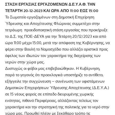
ΣΤΑΣΗ ΕΡΓΑΣΙΑΣ ΕΡΓΑΖΟΜΕΝΩΝ Δ.Ε.Υ.Α.Φ. ΤΗΝ
ΤΕΤΑΡΤΗ 20-12-2023 ΚΑΙ ΩΡΑ ΑΠΟ 11:00 ΕΩΣ 15:00
Το Σωματείο εργαζομένων στη Δημοτική Επιχείρηση
Ύδρευσης και Αποχέτευσης Φλώρινας συμμετέχει στην
τετράωρη
προειδοποιητική στάση εργασίας που προκήρυξε
το Δ.Σ. της ΠΟΕ-ΔΕΥΑ για την Τετάρτη 20/12/2023 και από
ώρα 11:00 μέχρι 15:00, μετά την απόφαση της Κυβέρνησης, να
φέρει στην Βουλή το Νομοσχέδιο που αλλάζει οριστικά προς
όφελος των ιδιωτών τον χαρακτήρα της διαχείρισης των
νερών στην χώρα μας.
Δυστυχώς οι φόβοι μας επιβεβαιώθηκαν. Η Κυβέρνηση,
παρά το γεγονός ότι προεκλογικά υποστήριζε το αντίθετο,
εξήγγειλε την συγχώνευση – συνένωση των υφιστάμενων
Δημοτικών Επιχειρήσεων Ύδρευσης Αποχέτευσης (Δ.Ε.Υ.Α.)
σε 15 νέους φορείς σε επίπεδο διευρυμένης χωρικής
ενότητας, πιθανό Περιφέρειας, αλλάζοντας τελείως τον
χαρακτήρα και την στρατηγική της πολιτικής για το νερό στην
χώρα μας. Προωθεί πλέον με ξεκάθαρο τρόπο τις