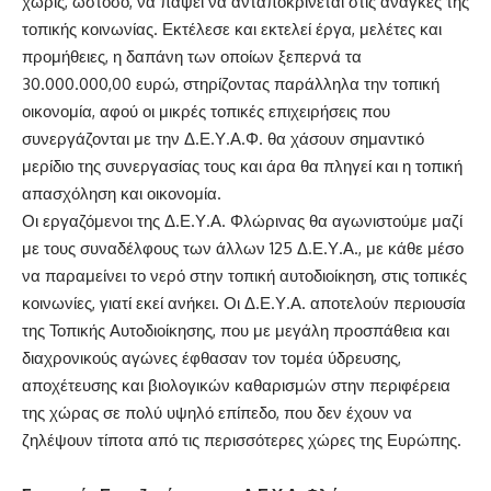
χωρίς, ωστόσο, να πάψει να ανταποκρίνεται στις ανάγκες της
τοπικής κοινωνίας. Εκτέλεσε και εκτελεί έργα, μελέτες και
προμήθειες, η δαπάνη των οποίων ξεπερνά τα
30.000.000,00 ευρώ, στηρίζοντας παράλληλα την τοπική
οικονομία, αφού οι μικρές τοπικές επιχειρήσεις που
συνεργάζονται με την Δ.Ε.Υ.Α.Φ. θα χάσουν σημαντικό
μερίδιο της συνεργασίας τους και άρα θα πληγεί και η τοπική
απασχόληση και οικονομία.
Οι εργαζόμενοι της Δ.Ε.Υ.Α. Φλώρινας θα αγωνιστούμε μαζί
με τους συναδέλφους των άλλων 125 Δ.Ε.Υ.Α., με κάθε μέσο
να παραμείνει το νερό στην τοπική αυτοδιοίκηση, στις τοπικές
κοινωνίες, γιατί εκεί ανήκει. Οι Δ.Ε.Υ.Α. αποτελούν περιουσία
της Τοπικής Αυτοδιοίκησης, που με μεγάλη προσπάθεια και
διαχρονικούς αγώνες έφθασαν τον τομέα ύδρευσης,
αποχέτευσης και βιολογικών καθαρισμών στην περιφέρεια
της χώρας σε πολύ υψηλό επίπεδο, που δεν έχουν να
ζηλέψουν τίποτα από τις περισσότερες χώρες της Ευρώπης.