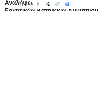
Αναλήψεως του Κυρίου
Εργατικών Κατοικιών Αμυνταίου
florinapress.gr
Τρίτη 19 Δεκεμβρίου, 2023 22:18
ΙΕΡΑ ΜΗΤΡΟΠΟΛΙΣ ΦΛΩΡΙΝΗΣ ΠΡΕΣΠΩΝ & ΕΟΡΔΑΙΑΣ
ΙΕΡΟΣ ΝΑΟΣ ΑΝΑΛΗΨΕΩΣ ΤΟΥ ΚΥΡΙΟΥ ΕΡΓΑΤΙΚΩΝ