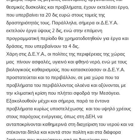
θεσμικές δυσκολίες και προβλήματα, έχουν εκτελέσει έργο,
που υπερβαίνει τα 20 δις ευρώ στους τομείς της
δραστηριότητάς τους. Παράλληλα, σήμερα οι Δ.Ε.Υ.Α.
εκτελούν έργα ύψους 2 δις, ενώ στην επόμενη
προγραμματική περίοδο θα χρηματοδοτηθούν για έργα και
δράσεις, που υπερβαίνουν τα 4 δις.
Χάρη στις Δ.Ε.Υ.Α., οι πολίτες της περιφέρειας της χώρας
μας πίνουν ασφαλές, υγιεινό και φθηνό νερό, ενώ με τους
βιολογικούς καθαρισμούς, που κατασκεύασαν οι Δ.Ε.Υ.Α.
προστατεύεται και το περιβάλλον, σε μια χώρα που τα
προβλήματα του περιβάλλοντος ολοένα και οξύνονται, με
την κλιματική κρίση που πλήττει σφοδρά την Μεσόγειο.
Εξακολουθούν μέχρι και σήμερα, παρά τα έντονα
προβλήματα κυρίως υποστελέχωσης και του υψηλό χρέους
στους παρόχους ενέργειας, όπως στη ΔΕΗ, να
ανταποκρίνονται καθημερινά στη διαχείριση του νερού και να
στέκονται δίπλα και κοντά στον πολίτη και στα διάφορα
ζητήματα που προκύπτουν από τη διαχείριση του.