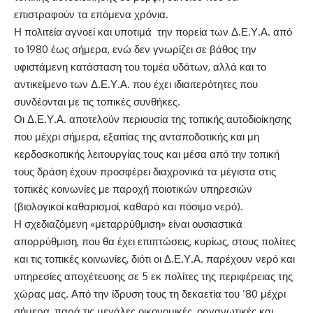
επιστραφούν τα επόμενα χρόνια.
Η πολιτεία αγνοεί και υποτιμά την πορεία των Δ.Ε.Υ.Α. από
το 1980 έως σήμερα, ενώ δεν γνωρίζει σε βάθος την
υφιστάμενη κατάσταση του τομέα υδάτων, αλλά και το
αντικείμενο των Δ.Ε.Υ.Α. που έχει ιδιαιτερότητες που
συνδέονται με τις τοπικές συνθήκες.
Οι Δ.Ε.Υ.Α. αποτελούν περιουσία της τοπικής αυτοδιοίκησης
που μέχρι σήμερα, εξαιτίας της ανταποδοτικής και μη
κερδοσκοπικής λειτουργίας τους και μέσα από την τοπική
τους δράση έχουν προσφέρει διαχρονικά τα μέγιστα στις
τοπικές κοινωνίες με παροχή ποιοτικών υπηρεσιών
(βιολογικοί καθαρισμοί, καθαρό και πόσιμο νερό).
Η σχεδιαζόμενη «μεταρρύθμιση» είναι ουσιαστικά
απορρύθμιση, που θα έχει επιπτώσεις, κυρίως, στους πολίτες
και τις τοπικές κοινωνίες, διότι οι Δ.Ε.Υ.Α. παρέχουν νερό και
υπηρεσίες αποχέτευσης σε 5 εκ πολίτες της περιφέρειας της
χώρας μας. Από την ίδρυση τους τη δεκαετία του ’80 μέχρι
σήμερα, παρά τις μεγάλες οικονομικές, οργανωτικές και