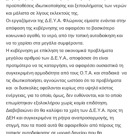
προϋποθέσεις ιδιωτικοποίησης και ξεπουλήματος των νερών
και μάλιστα σε λίγους εκλεκτούς της.
Οι εργαζόμενοι της Δ.Ε.Υ.Α. Φλώρινας είμαστε ενάντια στην
απόφαση της κυβέρνησης να αφαιρέσει το βασικότερο
κοινωνικό αγαθό, το νερό, από την τοπική αυτοδιοίκηση και
να το χαρίσει στα μεγάλα συμφέροντα.
Η κυβέρνηση με επίκληση τα οικονομικά προβλήματα
μεγάλου αριθμού των Δ.Ε.Υ.Α., αποφάσισε ότι είναι
προτιμότερο να τις καταργήσει, να αφαιρέσει ουσιαστικά τη
συγκεκριμένη αρμοδιότητα από τους Ο.Τ.Α. και σταδιακά να
τις ιδιωτικοποιήσει, αγνοώντας ωστόσο ότι τα προβλήματα
και οι δυσκολίες οφείλονται κυρίως στο υψηλό κόστος
ενέργειας, για το οποίο, όμως, δεν ευθύνονται, και το οποίο
επωμίστηκαν εξολοκλήρου χωρίς καμία επιδότηση.
Διαβεβαιώνει ότι θα καλύψει τα χρέη των Δ.Ε.Υ.Α. προς τη
ΔΕΗ και συγκεκριμένα τη ρήτρα αναπροσαρμογής, τη
στιγμή, που τα ποσά αυτά θα αφαιρεθούν από πόρους της
τοπικής αυτοδιοίκησης σε μορφή δανείου που θα