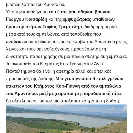
βιοποικιλότητα του Αμυνταίου.
Υπό την καθοδήγηση
του έμπειρου οδηγού βουνού
Γιώργου Καισαρίδη
και της
εμψυχώτριας υπαίθριων
δραστηριοτήτων Σοφίας Τρεμπελή
, η διαδρομή περνά
μέσα από τους αμπελώνες, από τοποθεσίες που
αναδεικνύουν το ιδιαίτερο φυσικό καμβά του Αμυνταίου με τις
λίμνες και τους ορεινούς όγκους, προσφέροντας τη
δυνατότητα παρατήρησης σε μια πολυαισθητηριακή εμπειρία.
Το οινοποιείο του Κτήματος Κυρ-Γιάννη στον Άγιο
Παντελεήμονα θα είναι η αφετηρία αλλά και ο τελικός
προορισμός της δράσης.
Μια γευσιγνωσία 4 επιλεγμένων
ετικετών του Κτήματος Κυρ-Γιάννη από τον αμπελώνα
του Αμυνταίου, μαζί με χειροποίητη παραδοσιακή πίτα
,
θα ολοκληρώσει με τον πιο απολαυστικό τρόπο τη δράση.