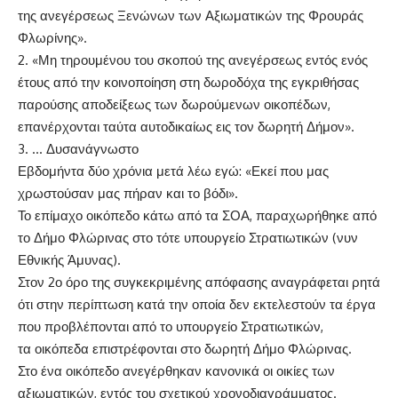
της ανεγέρσεως Ξενώνων των Αξιωματικών της Φρουράς
Φλωρίνης».
2. «Μη τηρουμένου του σκοπού της ανεγέρσεως εντός ενός
έτους από την κοινοποίηση στη δωροδόχα της εγκριθήσας
παρούσης αποδείξεως των δωρούμενων οικοπέδων,
επανέρχονται ταύτα αυτοδικαίως εις τον δωρητή Δήμον».
3. … Δυσανάγνωστο
Εβδομήντα δύο χρόνια μετά λέω εγώ: «Εκεί που μας
χρωστούσαν μας πήραν και το βόδι».
Το επίμαχο οικόπεδο κάτω από τα ΣΟΑ, παραχωρήθηκε από
το Δήμο Φλώρινας στο τότε υπουργείο Στρατιωτικών (νυν
Εθνικής Άμυνας).
Στον 2ο όρο της συγκεκριμένης απόφασης αναγράφεται ρητά
ότι στην περίπτωση κατά την οποία δεν εκτελεστούν τα έργα
που προβλέπονται από το υπουργείο Στρατιωτικών,
τα οικόπεδα επιστρέφονται στο δωρητή Δήμο Φλώρινας.
Στο ένα οικόπεδο ανεγέρθηκαν κανονικά οι οικίες των
αξιωματικών, εντός του σχετικού χρονοδιαγράμματος.