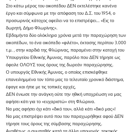
Στο κάτω μέρος του οικοπέδου ΔΕΝ εκτελέστηκε κανένα
έργο και σύμφωνα με την απόφαση του Δ.Σ. του 1954, ο
προσωρινός κάτοχος οφείλει να το επιστρέψει… «Εις το
δωρητή, Δήμο Φλωρίνης».
Εβδομήντα δύο ολόκληρα χρόνια μετά την παραχώρηση των
οικοπέδων, το ένα οικόπεδο «φιλέτο», έκτασης περίπου 3.000
τ.μ. , στην καρδιά της Φλώρινας, παραμένει στην κατοχή του
Υπουργείου Εθνικής Άμυνας, παρόλο που ΔΕΝ τήρησε ως
όφειλε ΟΛΟΥΣ τους όρους της δωρεάν παραχώρησης.
Ο υπουργός Εθνικής Άμυνας, ο οποίος επισκέφθηκε
επανειλημμένα τον τόπο μας το τελευταίο χρονικό διάστημα,
έφαγε και ήπιε με τις τοπικές αρχές,
ΔΕΝ ένιωσε την ανάγκη ούτε την ηθική υποχρέωση να μας
αφήσει κάτι για το «ευχαριστώ» στη Φλώρινα.
Να μας αφήσει όχι κάτι «δικό του», αλλά κάτι «δικό μας»!
Να μας επιστρέψει αυτό που του παραχωρήθηκε αφού ΔΕΝ
τήρησε τους όρους της σύμβασης παραχώρησης.
Αντιθέτως, ο συμπαθής κατά τα άλλα υπουργός, τακτικός