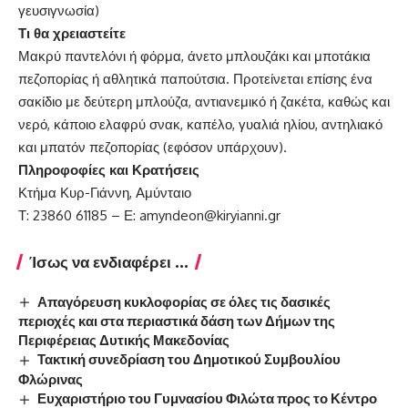
γευσιγνωσία)
Τι θα χρειαστείτε
Μακρύ παντελόνι ή φόρμα, άνετο μπλουζάκι και μποτάκια
πεζοπορίας ή αθλητικά παπούτσια. Προτείνεται επίσης ένα
σακίδιο με δεύτερη μπλούζα, αντιανεμικό ή ζακέτα, καθώς και
νερό, κάποιο ελαφρύ σνακ, καπέλο, γυαλιά ηλίου, αντηλιακό
και μπατόν πεζοπορίας (εφόσον υπάρχουν).
Πληροφοφίες και Κρατήσεις
Κτήμα Κυρ-Γιάννη, Αμύνταιο
Τ: 23860 61185 – Ε:
amyndeon@kiryianni.gr
Ίσως να ενδιαφέρει ...
Απαγόρευση κυκλοφορίας σε όλες τις δασικές
περιοχές και στα περιαστικά δάση των Δήμων της
Περιφέρειας Δυτικής Μακεδονίας
Τακτική συνεδρίαση του Δημοτικού Συμβουλίου
Φλώρινας
Ευχαριστήριο του Γυμνασίου Φιλώτα προς το Κέντρο