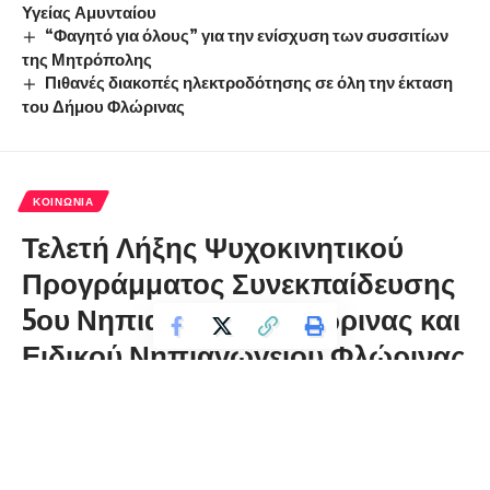
Υγείας Αμυνταίου
“Φαγητό για όλους” για την ενίσχυση των συσσιτίων
της Μητρόπολης
Πιθανές διακοπές ηλεκτροδότησης σε όλη την έκταση
του Δήμου Φλώρινας
ΚΟΙΝΩΝΊΑ
Τελετή Λήξης Ψυχοκινητικού
Προγράμματος Συνεκπαίδευσης
5ου Νηπιαγωγείου Φλώρινας και
Ειδικού Νηπιαγωγείου Φλώρινας
florinapress.gr
Τετάρτη 27 Μαΐου, 2026 15:39