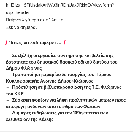
h_JBIzs-_SFfUsdakArJWu3inRDhUax9RkjxQ/viewform?
usp=header
Παίρνει λιγότερο από 1 λεπτό.
Ξεκίνα σήμερα.
Ίσως να ενδιαφέρει ...
Σε εξέλιξη οι εργασίες συντήρησης και βελτίωσης
βατότητας του δημοτικού δασικού οδικού δικτύου του
Δήμου Φλώρινας
Τροποποίηση ωραρίου λειτουργίας του Πάρκου
Κυκλοφοριακής Αγωγής Δήμου Φλώρινας
Πρόσκληση σε βιβλιοπαρουσίαση της Τ.Ε. Φλώρινας
του ΚΚΕ
Σύσκεψη φορέων για λήψη προληπτικών μέτρων προς
αποφυγή κινδύνων από το έθιμο των Φωτιών
Διήμερες εκδηλώσεις για την 109η επέτειο των
ελευθερίων της Κέλλης