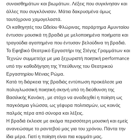
συναισθημάτων και βιωμάτων. Λέξεις που συγκίνησαν και
άλλες που συγκλόνισαν. Μάτια δακρυσμένα όμως
ταυτόχρονα χαμογελαστά.
Οι καθηγητές του Ωδείου Φλώρινας, παράρτημα Αμυνταίου
έντυσαν μουσικά τη βραδιά με μελοποιημένα ποιήματα και
τραγούδια αγαπημένα που έντυσαν βελούδινα τη βραδιά.
Το Εφηβικό Θεατρικό Εργαστήρι της Στέγης Γραμμάτων και
Τεχνών συμμετείχε με μια ξεχωριστή ποιητική performance
υπό την καθοδήγηση της Υπεύθυνης του Θεατρικού
Εργαστηρίου Μένιας Ρώμα.
Κατά τη διάρκεια της βραδιάς εντύπωση προκάλεσε μια
πολυγλωσσική ποιητική σκηνή υπό τη διεύθυνση της
Βασιλικής Κανάκη , με στόχο να αναδειχθεί η ποίηση ως
παγκόσμια γλώσσα, ως γέφυρα πολιτισμών, ως κοινός
παλμός πέρα από σύνορα και λέξεις.
Η βραδιά έκλεισε με ακόμα περισσότερη μουσική και εμείς
ανανεώσαμε το ραντεβού μας για του χρόνου. Πάντα την
ίδια μέρα. Γιατί η ποίηση είναι πια κομμάτι μας.