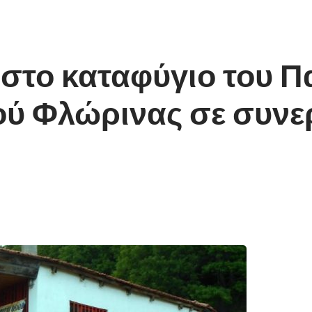
στο καταφύγιο του Π
ού Φλώρινας σε συνε