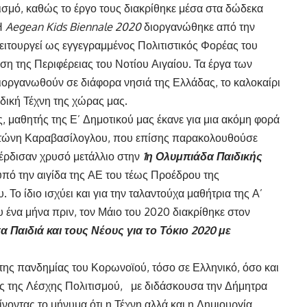
ισμό, καθώς το έργο τους διακρίθηκε μέσα στα δώδεκα
 Η
Aegean
Kids
Biennale
2020
διοργανώθηκε από την
ειτουργεί ως εγγεγραμμένος Πολιτιστικός Φορέας του
η της Περιφέρειας του Νοτίου Αιγαίου. Τα έργα των
διοργανωθούν σε διάφορα νησιά της Ελλάδας, το καλοκαίρι
ιδική Τέχνη της χώρας μας.
ς, μαθητής της Ε’ Δημοτικού μας έκανε για μια ακόμη φορά
Αντώνη Καραβασίλογλου, που επίσης παρακολουθούσε
κέρδισαν χρυσό μετάλλιο στην
1η Ολυμπιάδα Παιδικής
πό την αιγίδα της ΑΕ του τέως Προέδρου της
ο ίδιο ισχύει και για την ταλαντούχα μαθήτρια της Α’
 ένα μήνα πριν, τον Μάιο του 2020 διακρίθηκε στον
α Παιδιά και τους Νέους για το Τόκιο 2020 με
ης πανδημίας του Κορωνοϊού, τόσο σε Ελληνικό, όσο και
ς της Λέσχης Πολιτισμού, με διδάσκουσα την Δήμητρα
νοντας το μήνυμα ότι η Τέχνη αλλά και η Δημιουργία