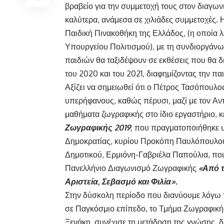
βραβείο για την συμμετοχή τους στον διαγων
καλύτερα, ανάμεσα σε χιλιάδες συμμετοχές.
Παιδική Πινακοθήκη της Ελλάδος, (η οποία λ
Υπουργείου Πολιτισμού), με τη συνδιοργάνωσ
παιδιών θα ταξιδέψουν σε εκθέσεις που θα 
του 2020 και του 2021, διαφημίζοντας την πα
Αξίζει να σημειωθεί ότι ο Πέτρος Τασόπουλο
υπερήφανους, καθώς πέρυσι, μαζί με τον 
μαθήματα ζωγραφικής στο ίδιο εργαστήριο, 
Ζωγραφικής 2019
,
που πραγματοποιήθηκε υ
Δημοκρατίας, κυρίου Προκόπη Παυλόπουλου. Τ
Δημοτικού, Ερμιόνη-Γαβριέλα Παπούλια, που
Πανελλήνιο Διαγωνισμό Ζωγραφικής
«Από τ
Αριστεία, Σεβασμό και Φιλία».
Στην δύσκολη περίοδο που διανύουμε λόγω τ
σε Παγκόσμιο επίπεδο, το Τμήμα Ζωγραφική
Ξενάκη, συνέχισε τη μετάδοση της γνώσης, δί