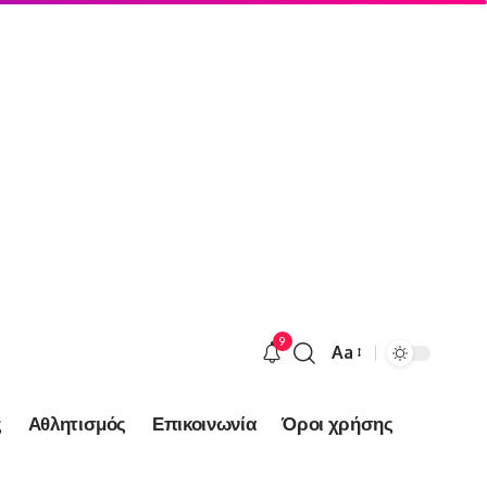
9
Aa
Font
Resizer
ς
Αθλητισμός
Επικοινωνία
Όροι χρήσης