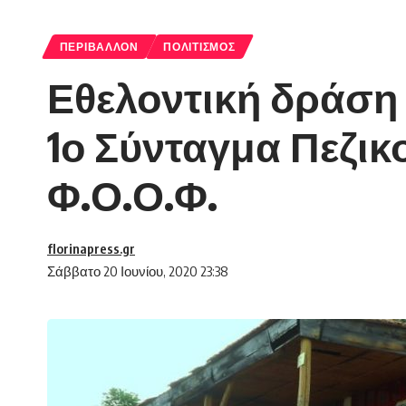
ΠΕΡΙΒΆΛΛΟΝ
ΠΟΛΙΤΙΣΜΌΣ
Εθελοντική δράση 
1ο Σύνταγμα Πεζικ
Φ.Ο.Ο.Φ.
florinapress.gr
Σάββατο 20 Ιουνίου, 2020 23:38