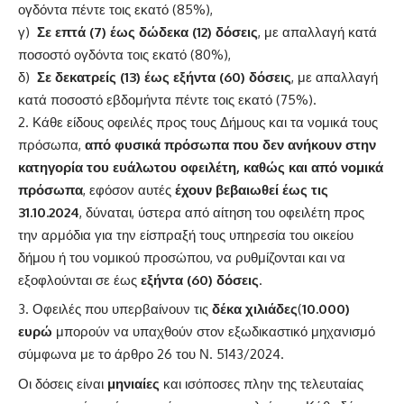
ογδόντα πέντε τοις εκατό (85%),
γ)
Σε επτά (7) έως δώδεκα (12) δόσεις
, με απαλλαγή κατά
ποσοστό ογδόντα τοις εκατό (80%),
δ)
Σε δεκατρείς (13) έως εξήντα (60) δόσεις
, με απαλλαγή
κατά ποσοστό εβδομήντα πέντε τοις εκατό (75%).
Κάθε είδους οφειλές προς τους Δήμους και τα νομικά τους
πρόσωπα,
από φυσικά πρόσωπα που δεν ανήκουν στην
κατηγορία του ευάλωτου οφειλέτη, καθώς και από νομικά
πρόσωπα
, εφόσον αυτές
έχουν βεβαιωθεί έως τις
31.10.2024
, δύναται, ύστερα από αίτηση του οφειλέτη προς
την αρμόδια για την είσπραξή τους υπηρεσία του οικείου
δήμου ή του νομικού προσώπου, να ρυθμίζονται και να
εξοφλούνται σε έως
εξήντα (60) δόσεις
.
Οφειλές που υπερβαίνουν τις
δέκα χιλιάδες
(
10.000)
ευρώ
μπορούν να υπαχθούν στον εξωδικαστικό μηχανισμό
σύμφωνα με το άρθρο 26 του Ν. 5143/2024.
Οι δόσεις είναι
μηνιαίες
και ισόποσες πλην της τελευταίας