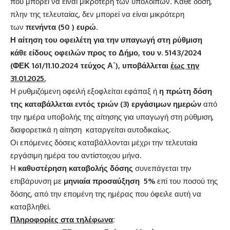
που μπορεί να είναι μικρότερη των υπολοίπων. Κάθε δόση,
πλην της τελευταίας, δεν μπορεί να είναι μικρότερη
των
πενήντα (50 ) ευρώ
.
Η αίτηση του οφειλέτη για την υπαγωγή στη ρύθμιση
κάθε είδους οφειλών προς το Δήμο, του ν. 5143/2024
(ΦΕΚ 161/11.10.2024 τεύχος Α΄), υποβάλλεται
έως την
31.01.2025.
Η ρυθμιζόμενη οφειλή εξοφλείται εφάπαξ ή
η πρώτη δόση
της καταβάλλεται εντός τριών (3) εργάσιμων ημερών
από
την ημέρα υποβολής της αίτησης για υπαγωγή στη ρύθμιση,
διαφορετικά η αίτηση καταργείται αυτοδικαίως.
Οι επόμενες δόσεις καταβάλλονται μέχρι την τελευταία
εργάσιμη ημέρα του αντίστοιχου μήνα.
Η
καθυστέρηση καταβολής δόσης
συνεπάγεται την
επιβάρυνση με
μηνιαία προσαύξηση 5%
επί του ποσού της
δόσης, από την επομένη της ημέρας που όφειλε αυτή να
καταβληθεί.
Πληροφορίες στα τηλέφωνα
: