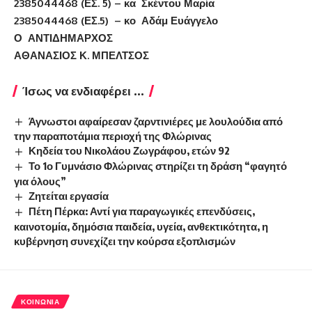
2385044468 (ΕΣ. 5) – κα Σκέντου Μαρία
2385044468 (ΕΣ.5) – κο Αδάμ Ευάγγελο
Ο ΑΝΤΙΔΗΜΑΡΧΟΣ
ΑΘΑΝΑΣΙΟΣ Κ. ΜΠΕΛΤΣΟΣ
Ίσως να ενδιαφέρει ...
Άγνωστοι αφαίρεσαν ζαρντινιέρες με λουλούδια από
την παραποτάμια περιοχή της Φλώρινας
Κηδεία του Νικολάου Ζωγράφου, ετών 92
Το 1ο Γυμνάσιο Φλώρινας στηρίζει τη δράση “φαγητό
για όλους”
Ζητείται εργασία
Πέτη Πέρκα: Αντί για παραγωγικές επενδύσεις,
καινοτομία, δημόσια παιδεία, υγεία, ανθεκτικότητα, η
κυβέρνηση συνεχίζει την κούρσα εξοπλισμών
ΚΟΙΝΩΝΊΑ