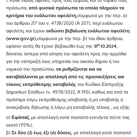
Κάθε είδους οφειλές προς τους Δήμους και τα νομικά τους
πρόσωπα,
από φυσικά πρόσωπα τα οποία πληρούν τα
κριτήρια του ευάλωτου οφειλέτη,
σύμφωνα με την περ. α)
του άρθρου 217 του ν. 4738/2020 (Ά 207), περί ευάλωτου
οφειλέτη, και έχουν
εκδώσει βεβαίωση ευάλωτου οφειλέτη
(
www.gov.gr
),
σύμφωνα με την περ. β) του ίδιου άρθρου,
η
εφόσον αυτές θα έχουν βεβαιωθεί έως την
31
.10.2024
,
δύναται, ύστερα από αίτηση του οφειλέτη προς την αρμόδια
για την είσπραξή τους υπηρεσία του οικείου δήμου ή του
νομικού του προσώπου,
να ρυθμίζονται και να
καταβάλλονται με απαλλαγή από τις προσαυξήσεις και
τόκους εκπρόθεσμης καταβολής
του Κώδικα Είσπραξης
Δημοσίων Εσόδων (ν. 4978/2022, Ά 190), καθώς και από τα
πρόστιμα λόγω εκπρόθεσμης υποβολής ή μη υποβολής ή
ανακριβούς δήλωσης ή λόγω μη καταβολής τέλους , ως εξής:
α)
Εφάπαξ
, με απαλλαγή κατά ποσοστό ενενήντα πέντε τοις
εκατό (95%),
β)
Σε δύο (2) έως έξι (6) δόσεις
, με απαλλαγή κατά ποσοστό