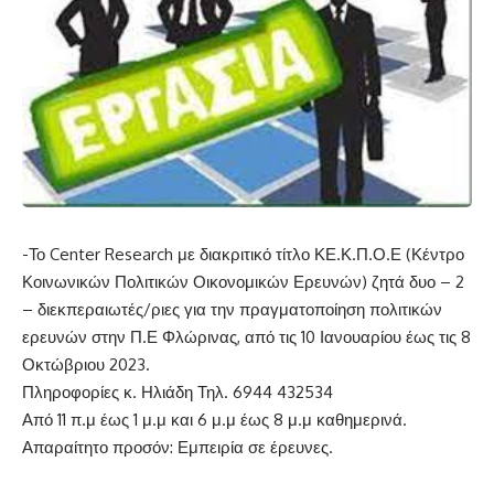
-Το Center Research με διακριτικό τίτλο ΚΕ.Κ.Π.Ο.Ε (Κέντρο
Κοινωνικών Πολιτικών Οικονομικών Ερευνών) ζητά δυο – 2
– διεκπεραιωτές/ριες για την πραγματοποίηση πολιτικών
ερευνών στην Π.Ε Φλώρινας, από τις 10 Ιανουαρίου έως τις 8
Οκτώβριου 2023.
Πληροφορίες κ. Ηλιάδη Τηλ. 6944 432534
Από 11 π.μ έως 1 μ.μ και 6 μ.μ έως 8 μ.μ καθημερινά.
Απαραίτητο προσόν: Εμπειρία σε έρευνες.