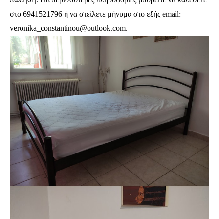
πώληση.
στο 6941521796 ή να στείλετε μήνυμα στο εξής email:
veronika_constantinou@outlook.com.