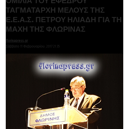
ΟΜΙΛΙΑ ΤΟΥ ΕΦΕΔΡΟΥ
ΤΑΓΜΑΤΑΡΧΗ ΜΕΛΟΥΣ ΤΗΣ
Ε.Ε.Α.Σ. ΠΕΤΡΟΥ ΗΛΙΑΔΗ ΓΙΑ ΤΗ
ΜΑΧΗ ΤΗΣ ΦΛΩΡΙΝΑΣ
florinapress.gr
Σάββατο 11 Φεβρουαρίου, 2017 21:35