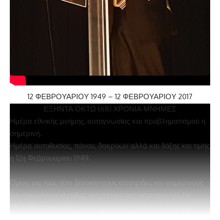
12 ΦΕΒΡΟΥΑΡΙΟΥ 1949 – 12 ΦΕΒΡΟΥΑΡΙΟΥ 2017
ΕΞΗΝΤΑ ΟΚΤΩ (68) ΧΡΟΝΙΑ ΜΝΗΜΕΣ
Ημέρα εθνικής μνήμης, αυτογνωσίας και προβληματισμού η
σημερινή.
Ημέρα αυτοθυσίας, πόνου, δακρύων αλλά και δόξης και τιμής
η 12η Φεβρουαρίου 1949.
Όμως για τους τότε ξενοκίνητους απάτριδες και σημερινούς
ψευτοκουλτουριάρηδες, φυγόστρατους υπονομευτές της
εθνικοθρησκευτικής μας κληρονομιάς, η ημέρα αυτή για
εξήντα οκτώ (68) χρόνια είναι ημέρα μίσους και οι τιμώντες