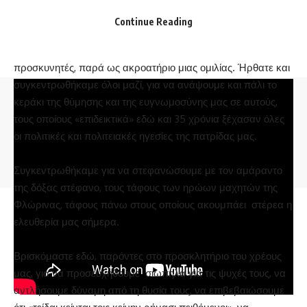
αυτήν είναι φασίστες.
Continue Reading
Κυρίες και κύριοι παρευρίσκεστε εδώ περισσότερο ως
προσκυνητές, παρά ως ακροατήριο μιας ομιλίας. Ήρθατε και
συγκεντρωθήκαμε όλοι μαζί, για να ανάψουμε και πάλι το
κεράκι της θύμησης και της ευγνωμοσύνης μας σε αυτούς,
τους οποίους «επιδεικτικά» εδώ και 35 χρόνια ξέχασαν όλες
οι πολιτικές και πολιτειακές ηγεσίες της πατρίδας μας.
Συγκεντρωθήκαμε για να στεφανώσουμε με τον αμάραντο
© 2025 florinapress.gr
της δόξας στέφανο, τους τάφους των ηρώων μαχητών της
Φλώρινας, τάφους πάνω στους οποίους ακουμπάει στέρεα η
ελευθερία μας σήμερα.
Βρισκόμαστε εδώ, παρόντες στο προσκλητήριο του χρέους
μας, για να προσευχηθούμε σιωπηλά για τις ψυχές τους, να
αντλήσουμε δύναμη από τη θυσία τους, να επιβεβαιώσουμε