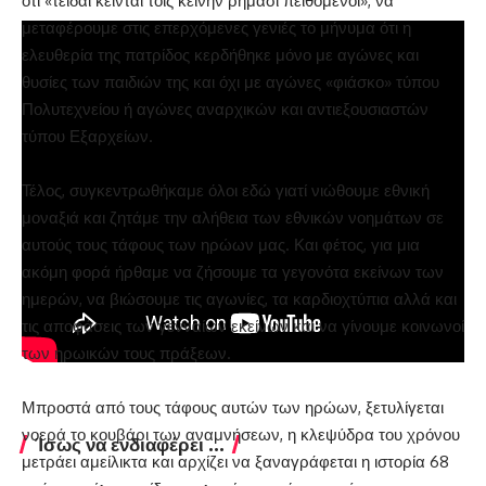
ότι «τείδαι κείνται τοις κείνην ρήμασι πειθόμενοι», να
μεταφέρουμε στις επερχόμενες γενιές το μήνυμα ότι η
ελευθερία της πατρίδος κερδήθηκε μόνο με αγώνες και
θυσίες των παιδιών της και όχι με αγώνες «φιάσκο» τύπου
Πολυτεχνείου ή αγώνες αναρχικών και αντιεξουσιαστών
τύπου Εξαρχείων.
Τέλος, συγκεντρωθήκαμε όλοι εδώ γιατί νιώθουμε εθνική
μοναξιά και ζητάμε την αλήθεια των εθνικών νοημάτων σε
αυτούς τους τάφους των ηρώων μας. Και φέτος, για μια
ακόμη φορά ήρθαμε να ζήσουμε τα γεγονότα εκείνων των
ημερών, να βιώσουμε τις αγωνίες, τα καρδιοχτύπια αλλά και
τις αποφάσεις των γενναίων εκείνων και να γίνουμε κοινωνοί
των ηρωικών τους πράξεων.
Μπροστά από τους τάφους αυτών των ηρώων, ξετυλίγεται
νοερά το κουβάρι των αναμνήσεων, η κλεψύδρα του χρόνου
Ίσως να ενδιαφέρει ...
μετράει αμείλικτα και αρχίζει να ξαναγράφεται η ιστορία 68