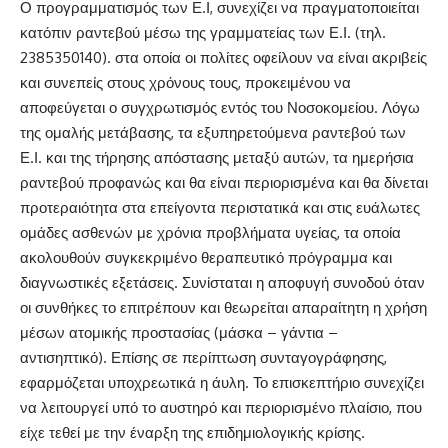
Ο προγραμματισμός των Ε.Ι, συνεχίζει να πραγματοποιείται
κατόπιν ραντεβού μέσω της γραμματείας των Ε.Ι. (τηλ.
2385350140). στα οποία οι πολίτες οφείλουν να είναι ακριβείς
και συνεπείς στους χρόνους τους, προκειμένου να
αποφεύγεται ο συγχρωτισμός εντός του Νοσοκομείου. Λόγω
της ομαλής μετάβασης, τα εξυπηρετούμενα ραντεβού των
Ε.Ι. και της τήρησης απόστασης μεταξύ αυτών, τα ημερήσια
ραντεβού προφανώς και θα είναι περιορισμένα και θα δίνεται
προτεραιότητα στα επείγοντα περιστατικά και στις ευάλωτες
ομάδες ασθενών με χρόνια προβλήματα υγείας, τα οποία
ακολουθούν συγκεκριμένο θεραπευτικό πρόγραμμα και
διαγνωστικές εξετάσεις. Συνίσταται η αποφυγή συνοδού όταν
οι συνθήκες το επιτρέπουν και θεωρείται απαραίτητη η χρήση
μέσων ατομικής προστασίας (μάσκα – γάντια –
αντισηπτικό). Επίσης σε περίπτωση συνταγογράφησης,
εφαρμόζεται υποχρεωτικά η άυλη. Το επισκεπτήριο συνεχίζει
να λειτουργεί υπό το αυστηρό και περιορισμένο πλαίσιο, που
είχε τεθεί με την έναρξη της επιδημιολογικής κρίσης.