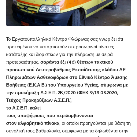
Το Εργατοϋπαλληλικό Κέντρο Φλώρινας σας γνωρίζει ότι
προκειμένου να καταρτιστούν οι προσωρινοί πίνακες
κατάταξης και διοριστέων για την πλήρωση με σειρά
προτεραιότητας,
σαράντα έξι (46) θέσεων τακτικού
προσωπικού Δευτεροβάθμιας Εκπαίδευσης κλάδου ΔΕ
Πληρωμάτων Ασθενοφόρων στο Εθνικό Κέντρο Άμεσης
Βοήθειας (Ε.Κ.Α.Β.) του Υπουργείου Υγείας, σύμφωνα με
την προκήρυξη Α.Σ.Ε.Π. 2Κ/2020
(
ΦΕΚ 9/18.03.2020,
Τεύχος Προκηρύξεων Α.Σ.Ε.Π.
),
το Α.Σ.Ε.Π. καλεί
τους υποψήφιους που περιλαμβάνονται
στον
αλφαβητικό πίνακα
,
οι οποίοι προηγούνται με βάση τη
συνολική τους βαθμολογία, σύμφωνα με τα δηλωθέντα στην