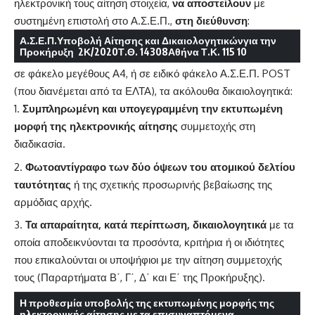
ηλεκτρονική τους αίτηση στοιχεία,
να αποστείλουν
με
συστημένη επιστολή στο Α.Σ.Ε.Π.,
στη διεύθυνση
:
Α.Σ.Ε.Π.
Υποβολή Αίτησης και Δικαιολογητικών
για την
Προκήρυξη 2Κ/2020
Τ.Θ. 14308
Αθήνα Τ.Κ. 115 10
σε φάκελο μεγέθους Α4, ή σε ειδικό φάκελο Α.Σ.Ε.Π. POST
(που διανέμεται από τα ΕΛΤΑ), τα ακόλουθα δικαιολογητικά:
Συμπληρωμένη και υπογεγραμμένη την εκτυπωμένη
μορφή της ηλεκτρονικής αίτησης
συμμετοχής στη
διαδικασία.
Φωτοαντίγραφο των δύο όψεων του ατομικού δελτίου
ταυτότητας
ή της σχετικής προσωρινής βεβαίωσης της
αρμόδιας αρχής.
Τα απαραίτητα, κατά περίπτωση, δικαιολογητικά
με τα
οποία αποδεικνύονται τα προσόντα, κριτήρια ή οι ιδιότητες
που επικαλούνται οι υποψήφιοι με την αίτηση συμμετοχής
τους (Παραρτήματα Β΄, Γ΄, Δ΄ και Ε΄ της Προκήρυξης).
Η προθεσμία υποβολής
της εκτυπωμένης μορφής της
ηλεκτρονικής αίτησης με τα επισυναπτόμενα