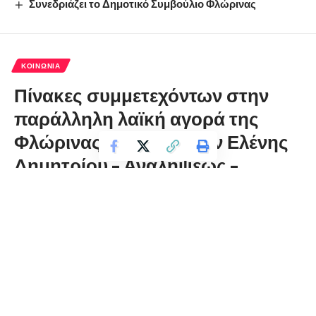
Συνεδριάζει το Δημοτικό Συμβούλιο Φλώρινας
ΚΟΙΝΩΝΊΑ
Πίνακες συμμετεχόντων στην
παράλληλη λαϊκή αγορά της
Φλώρινας επί των οδών Ελένης
Δημητρίου – Αναλήψεως –
Λεωφόρου Μακεδονομάχων
florinapress.gr
Τρίτη 12 Μαΐου, 2020 21:39