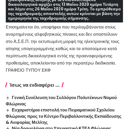
δικαιολογητικά
αρχίζει στις 13 Μαΐου 2020 ημέρα Τετάρτη
και λήγει στις 26 Μαΐου 2020 ημέρα Τρίτη.
Το εμπρόθεσμο
της ταχυδρομικής αποστολής αυτών κρίνεται με βάση την
ημερομηνία της ταχυδρομικής σήμανσης.
Επισημαίνεται ότι, υποψήφιοι που περιλαμβάνονται στους
αναρτημένους αλφαβητικούς πίνακες και δεν αποστείλουν
στο Α.Σ.Ε.Π. την εκτυπωμένη μορφή της ηλεκτρονικής τους
αίτησης υπογεγραμμένης καθώς και τα απαιτούμενα κατά
περίπτωση δικαιολογητικά εντός της προαναφερόμενης
προθεσμίας, αποκλείονται από την περαιτέρω διαδικασία.
ΓΡΑΦΕΙΟ ΤΥΠΟΥ ΕΚΦ
Ίσως να ενδιαφέρει ...
Γενική Συνέλευση του Συλλόγου Πολυτέκνων Νομού
Φλώρινας
Ευχαριστήρια επιστολή του Πειραματικού Σχολείου
Φλώρινας προς το Κέντρο Περιβαλλοντικής Εκπαίδευσης
& Αειφορίας Μελίτης
Νέα δρομολόγια στο Υπεραστικό ΚΤΕΛ Φλώρινας