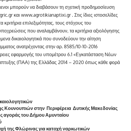
όμενοι μπορούν να διαβάσουν τη σχετική προδημοσίευση
.gr και www.agrotikianaptixi.gr . Στις ίδιες ιστοσελίδες
 κριτήρια επιλεξιμότητας, τους στόχους του
ι υποχρεώσεις που αναλαμβάνουν, τα κριτήρια αξιολόγησης
ύμενα δικαιολογητικά που συνοδεύουν την αίτηση
άμματος ανατρέχοντας στην αρ. 8585/10-10-2016
ρειες εφαρμογής του υπομέτρου 6.1 «Εγκατάσταση Νέων
πτυξης (ΠΑΑ) της Ελλάδας 2014 – 2020 όπως κάθε φορά
ικαιολογητικών
 Κουνουπιών στην Περιφέρεια Δυτικής Μακεδονίας
ς αγοράς του Δήμου Αμυνταίου
ύ
χή της Φλώρινας για κατοχή ναρκωτικών