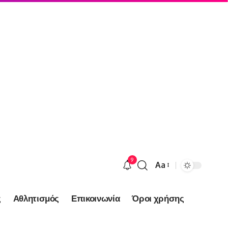
9
Aa
Font
Resizer
ς
Αθλητισμός
Επικοινωνία
Όροι χρήσης