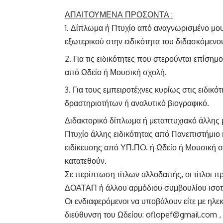
ΑΠΑΙΤΟΥΜΕΝΑ ΠΡΟΣΟΝΤΑ :
Δίπλωμα ή Πτυχίο από αναγνωρισμένο μου
εξωτερικού στην ειδικότητα του διδασκόμενο
Για τις ειδικότητες που στερούνται επίσ
από Ωδείο ή Μουσική σχολή.
Για τους εμπειροτέχνες κυρίως στις ειδι
δραστηριοτήτων ή αναλυτικό βιογραφικό.
Διδακτορικό δίπλωμα ή μεταπτυχιακό άλλης μ
Πτυχίο άλλης ειδικότητας από Πανεπιστήμιο ή
ειδίκευσης από ΥΠ.ΠO. ή Ωδείο ή Μουσική σ
κατατεθούν.
Σε περίπτωση τίτλων αλλοδαπής, οι τίτλοι π
ΔΟΑΤΑΠ ή άλλου αρμόδιου συμβουλίου ισοτ
Οι ενδιαφερόμενοι να υποβάλουν είτε με ηλε
διεύθυνση του Ωδείου:
oflopef@gmail.com
,