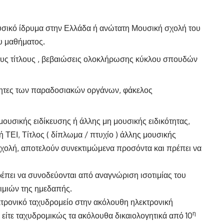
σικό ίδρυμα στην Ελλάδα ή ανώτατη Μουσική σχολή του
υ μαθήματος.
ημους τίτλους , βεβαιώσεις ολοκλήρωσης κύκλου σπουδών
κότητες των παραδοσιακών οργάνων, φάκελος
ουσικής ειδίκευσης ή άλλης μη μουσικής ειδικότητας,
 ΤΕΙ, Τίτλος ( δίπλωμα / πτυχίο ) άλλης μουσικής
χολή, αποτελούν συνεκτιμώμενα προσόντα και πρέπει να
ρέπει να συνοδεύονται από αναγνώριση ισοτιμίας του
ιμιών της ημεδαπής.
κτρονικό ταχυδρομείο στην ακόλουθη ηλεκτρονική
η
 είτε ταχυδρομικώς τα ακόλουθα δικαιολογητικά από 10