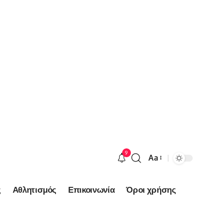
9
Aa
Font
Resizer
ς
Αθλητισμός
Επικοινωνία
Όροι χρήσης