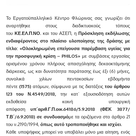
Το Εργατοϋπαλληλικό Κέντρο Φλώρινας σας γνωρίζει ότι
αναρτήθηκε στους διαδικτυακούς τόπους
του
ΚΕ.ΕΛ.Π.ΝΟ.
και του ΑΣΕΠ, η
Πρόσκληση εκδήλωσης
ενδιαφέροντος στο πλαίσιο υλοποίησης της δράσης με
τίτλο: «Ολοκληρωμένη επείγουσα παρέμβαση υγείας για
την προσφυγική κρίση –
PHILOS
»
με συμβάσεις εργασίας
ορισμένου χρόνου πλήρους απασχόλησης δεκαοκτάμηνης
διάρκειας, ως και δυνατότητα παράτασης έως έξι (6) μήνες,
συνολικά χιλίων πεντακοσίων εβδομήντα
πέντε
(1575)
ατόμων, σύμφωνα με τις διατάξεις
του άρθρου
123 του Ν.4549/2018,
την κατ΄ εξουσιοδότηση αυτών
εκδοθείσα κοινή υπουργική
απόφαση
υπ΄αριθ.Γ.Π.οικ.64186/5.9.2018 (ΦΕΚ 3877/
Τ.Β΄/6.9.2018) σε συνδυασμό
με τα οριζόμενα στο άρθρο 21
του ν.2190/1994,
όπως αυτό τροποποιήθηκε και ισχύει.
Κάθε υποψήφιος μπορεί να υποβάλει μόνο μια αίτηση, ενός