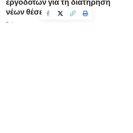
εργοδοτών για τη διατήρηση
νέων θέσεων εργασίας
florinapress.gr
Τετάρτη 26 Σεπτεμβρίου, 2018 22:13
Το Εργατοϋπαλληλικό Κέντρο Φλώρινας σας γνωρίζει ότι ο
ΟΑΕΔ ανακοίνωσε πως ξεκινά την
Τετάρτη 3 Οκτωβρίου