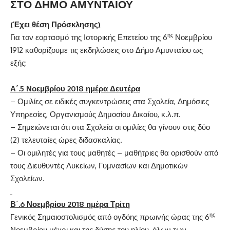
ΣΤΟ ΔΗΜΟ ΑΜΥΝΤΑΙΟΥ
(Έχει θέση Πρόσκλησης)
ης
Για τον εορτασμό της Ιστορικής Επετείου της 6
Νοεμβρίου
1912 καθορίζουμε τις εκδηλώσεις στο Δήμο Αμυνταίου ως
εξής:
Α΄.
5
Νοεμβρίου 201
8
ημέρα Δευτέρα
– Ομιλίες σε ειδικές συγκεντρώσεις στα Σχολεία, Δημόσιες
Υπηρεσίες, Οργανισμούς Δημοσίου Δικαίου, κ.λ.π.
– Σημειώνεται ότι στα Σχολεία οι ομιλίες θα γίνουν στις δύο
(2) τελευταίες ώρες διδασκαλίας.
– Οι ομιλητές για τους μαθητές – μαθήτριες θα ορισθούν από
τους Διευθυντές Λυκείων, Γυμνασίων και Δημοτικών
Σχολείων.
Β΄.6 Νοεμβρίου 2018 ημέρα Τρίτη
ης
Γενικός Σημαιοστολισμός από ογδόης πρωινής ώρας της 6
Νοεμβρίου μέχρι και της δύσης του ηλίου ,όλων των