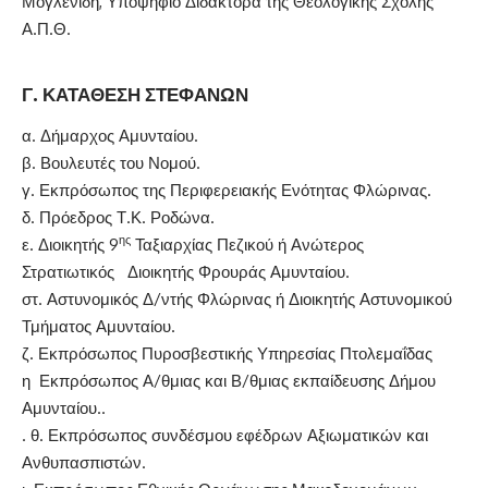
Μογλενίδη, Υποψήφιο Διδάκτορα της Θεολογικής Σχολής
Α.Π.Θ.
Γ. ΚΑΤΑΘΕΣΗ ΣΤΕΦΑΝΩΝ
α. Δήμαρχος Αμυνταίου.
β. Βουλευτές του Νομού.
γ. Εκπρόσωπος της Περιφερειακής Ενότητας Φλώρινας.
δ. Πρόεδρος Τ.Κ. Ροδώνα.
ης
ε. Διοικητής 9
Ταξιαρχίας Πεζικού ή Ανώτερος
Στρατιωτικός Διοικητής Φρουράς Αμυνταίου.
στ. Αστυνομικός Δ/ντής Φλώρινας ή Διοικητής Αστυνομικού
Τμήματος Αμυνταίου.
ζ. Εκπρόσωπος Πυροσβεστικής Υπηρεσίας Πτολεμαΐδας
η Εκπρόσωπος Α/θμιας και Β/θμιας εκπαίδευσης Δήμου
Αμυνταίου..
. θ. Εκπρόσωπος συνδέσμου εφέδρων Αξιωματικών και
Ανθυπασπιστών.