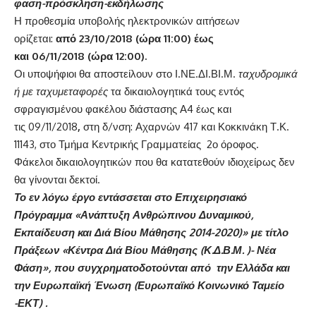
φαση-πρόσκληση-εκδήλωσης
Η προθεσμία υποβολής ηλεκτρονικών αιτήσεων
ορίζεται:
από 23/10/2018 (ώρα 11:00) έως
και 06/11/2018 (ώρα 12:00).
Οι υποψήφιοι θα αποστείλουν στο Ι.ΝΕ.ΔΙ.ΒΙ.Μ.
ταχυδρομικά
ή με ταχυμεταφορές
τα δικαιολογητικά τους εντός
σφραγισμένου φακέλου διάστασης Α4 έως και
τις 09/11/2018
,
στη δ/νση:
Αχαρνών 417 και Κοκκινάκη Τ.Κ.
11143, στο Τμήμα Κεντρικής Γραμματείας 2ο όροφος.
Φάκελοι δικαιολογητικών που θα κατατεθούν ιδιοχείρως δεν
θα γίνονται δεκτοί.
Το εν λόγω έργο εντάσσεται στο Επιχειρησιακό
Πρόγραμμα «Ανάπτυξη Ανθρώπινου Δυναμικού,
Εκπαίδευση και Διά Βίου Μάθησης 2014-2020)» με τίτλο
Πράξεων «Κέντρα Διά Βίου Μάθησης (Κ.Δ.Β.Μ. )- Νέα
Φάση», που συγχρηματοδοτούνται από την Ελλάδα και
την Ευρωπαϊκή Ένωση (Ευρωπαϊκό Κοινωνικό Ταμείο
-ΕΚΤ) .