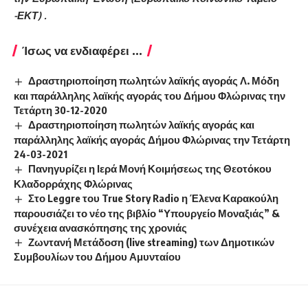
-ΕΚΤ) .
Ίσως να ενδιαφέρει ...
Δραστηριοποίηση πωλητών λαϊκής αγοράς Λ. Μόδη
και παράλληλης λαϊκής αγοράς του Δήμου Φλώρινας την
Τετάρτη 30-12-2020
Δραστηριοποίηση πωλητών λαϊκής αγοράς και
παράλληλης λαϊκής αγοράς Δήμου Φλώρινας την Τετάρτη
24-03-2021
Πανηγυρίζει η Ιερά Μονή Κοιμήσεως της Θεοτόκου
Κλαδορράχης Φλώρινας
Στο Leggre του True Story Radio η Έλενα Καρακούλη
παρουσιάζει το νέο της βιβλίο “Υπουργείο Μοναξιάς” &
συνέχεια ανασκόπησης της χρονιάς
Ζωντανή Μετάδοση (live streaming) των Δημοτικών
Συμβουλίων του Δήμου Αμυνταίου