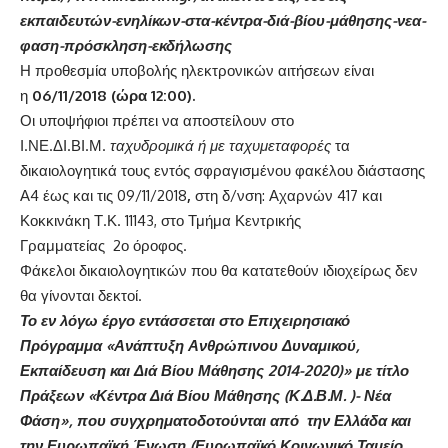
εκπαιδευτών-ενηλίκων-στα-κέντρα-διά-βίου-μάθησης-νεα-
φαση-πρόσκληση-εκδήλωσης
Η προθεσμία υποβολής ηλεκτρονικών αιτήσεων είναι
η
06/11/2018 (ώρα 12:00).
Οι υποψήφιοι πρέπει να αποστείλουν στο
Ι.ΝΕ.ΔΙ.ΒΙ.Μ.
ταχυδρομικά ή με ταχυμεταφορές
τα
δικαιολογητικά τους εντός σφραγισμένου φακέλου διάστασης
Α4 έως και τις 09/11/2018
,
στη δ/νση:
Αχαρνών 417 και
Κοκκινάκη Τ.Κ. 11143, στο Τμήμα Κεντρικής
Γραμματείας 2ο όροφος.
Φάκελοι δικαιολογητικών που θα κατατεθούν ιδιοχείρως δεν
θα γίνονται δεκτοί.
Το εν λόγω έργο εντάσσεται στο Επιχειρησιακό
Πρόγραμμα «Ανάπτυξη Ανθρώπινου Δυναμικού,
Εκπαίδευση και Διά Βίου Μάθησης 2014-2020)» με τίτλο
Πράξεων «Κέντρα Διά Βίου Μάθησης (Κ.Δ.Β.Μ. )- Νέα
Φάση», που συγχρηματοδοτούνται από την Ελλάδα και
την Ευρωπαϊκή Ένωση (Ευρωπαϊκό Κοινωνικό Ταμείο