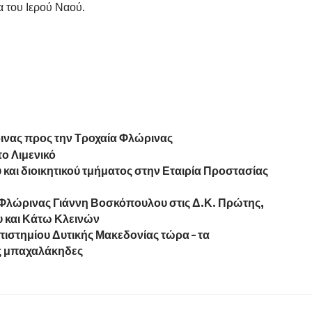
α του Ιερού Ναού.
ινας προς την Τροχαία Φλώρινας
το Λιμενικό
 και διοικητικού τμήματος στην Εταιρία Προστασίας
Φλώρινας Γιάννη Βοσκόπουλου στις Δ.Κ. Πρώτης,
 και Κάτω Κλεινών
πιστημίου Δυτικής Μακεδονίας τώρα – τα
υς μπαχαλάκηδες