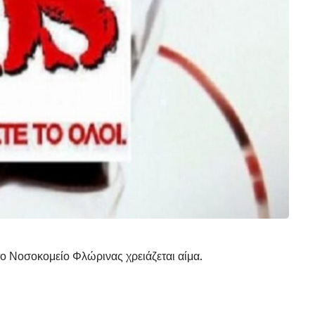
το Νοσοκομείο Φλώρινας
χρειάζεται αίμα.
α
Παντελής Ζαχαριάδης
του Τραϊανού.