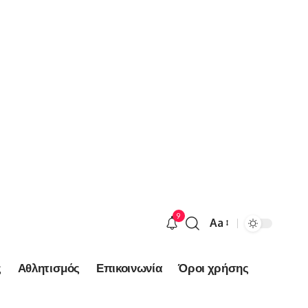
9
Aa
Font
Resizer
ς
Αθλητισμός
Επικοινωνία
Όροι χρήσης