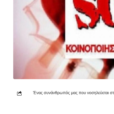
Ένας συνάνθρωπός μας
που νοσηλεύεται σ
Όποιος μπορεί να προσφέρει είναι στο όνομ
SHARE
Ας μην αφήσουμε καμία ζωή να κινδυνέψει!