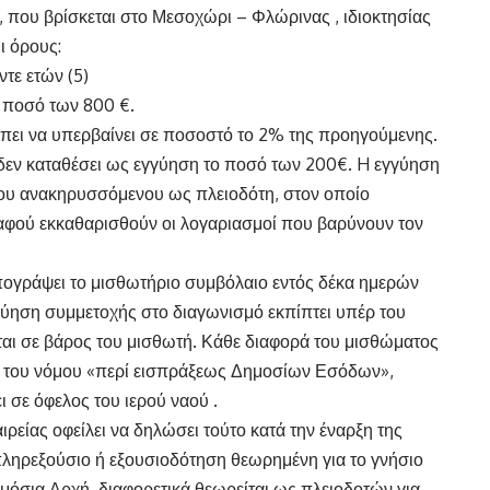
, που βρίσκεται στο Μεσοχώρι – Φλώρινας , ιδιοκτησίας
ι όρους:
ντε ετών (5)
ο ποσό των 800 €.
πει να υπερβαίνει σε ποσοστό το 2% της προηγούμενης.
ν δεν καταθέσει ως εγγύηση το ποσό των 200€. H εγγύηση
του ανακηρυσσόμενου ως πλειοδότη, στον οποίο
ι αφού εκκαθαρισθούν οι λογαριασμοί που βαρύνουν τον
πογράψει το μισθωτήριο συμβόλαιο εντός δέκα ημερών
ύηση συμμετοχής στο διαγωνισμό εκπίπτει υπέρ του
αι σε βάρος του μισθωτή. Κάθε διαφορά του μισθώματος
ξεις του νόμου «περί εισπράξεως Δημοσίων Εσόδων»,
 σε όφελος του ιερού ναού .
ιρείας οφείλει να δηλώσει τούτο κατά την έναρξη της
ληρεξούσιο ή εξουσιοδότηση θεωρημένη για το γνήσιο
όσια Αρχή, διαφορετικά θεωρείται ως πλειοδοτών για