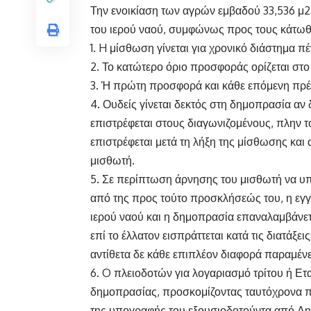
Την ενοικίαση των αγρών εμβαδού 33,536 μ2
του ιερού ναού, συμφώνως προς τους κάτωθ
1. H μίσθωση γίνεται για χρονικό διάστημα πέ
2. Το κατώτερο όριο προσφοράς ορίζεται στ
3. Ἡ πρώτη προσφορά και κάθε επόμενη πρέ
4. Ουδείς γίνεται δεκτός στη δημοπρασία α
επιστρέφεται στους διαγωνιζομένους, πλην 
επιστρέφεται μετά τη λήξη της μίσθωσης κα
μισθωτή.
5. Σε περίπτωση άρνησης του μισθωτή να υ
από της προς τούτο προσκλήσεώς του, η εγγ
ιερού ναού και η δημοπρασία επαναλαμβάνετ
επί το έλλατον εισπράττεται κατά τις διατά
αντίθετα δε κάθε επιπλέον διαφορά παραμένει
6. O πλειοδοτών για λογαριασμό τρίτου ή Ετα
δημοπρασίας, προσκομίζοντας ταυτόχρονα π
της υπογραφής του εξουσιοδοτούντα από Δημ