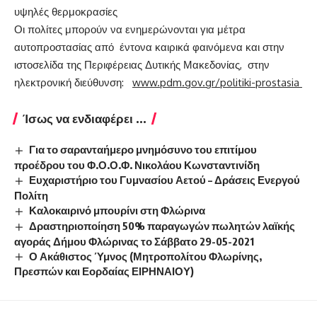
υψηλές θερμοκρασίες
Οι πολίτες μπορούν να ενημερώνονται για μέτρα
αυτοπροστασίας από έντονα καιρικά φαινόμενα και στην
ιστοσελίδα της Περιφέρειας Δυτικής Μακεδονίας, στην
ηλεκτρονική διεύθυνση:
www.pdm.gov.gr
/
politiki-
prostasia
Ίσως να ενδιαφέρει ...
Για το σαρανταήμερο μνημόσυνο του επιτίμου
προέδρου του Φ.Ο.Ο.Φ. Νικολάου Κωνσταντινίδη
Ευχαριστήριο του Γυμνασίου Αετού – Δράσεις Ενεργού
Πολίτη
Καλοκαιρινό μπουρίνι στη Φλώρινα
Δραστηριοποίηση 50% παραγωγών πωλητών λαϊκής
αγοράς Δήμου Φλώρινας το Σάββατο 29-05-2021
Ο Ακάθιστος Ύμνος (Μητροπολίτου Φλωρίνης,
Πρεσπών και Εορδαίας ΕΙΡΗΝΑΙΟΥ)