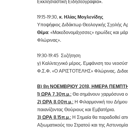
Εκκλησιαστική Ειδησεογραφία
».
19:15-19:30,
κ.
Ηλίας Μογλενίδης
Υποψήφιος Διδάκτωρ Θεολογικής Σχολής Αρ
Θέμα
: «Μακεδονομάχισσες» ηρωίδες και μάρ
Φλώρινας».
19:30-19:45 Συζήτηση
γ) Καλλιτεχνικό μέρος. Εμφάνιση του νεοσ
Φ.Σ.Φ. «Ο ΑΡΙΣΤΟΤΕΛΗΣ» Φλώρινας. Διδασκα
Β) 8η ΝΟΕΜΒΡΙΟΥ 2018, ΗΜΕΡΑ ΠΕΜΠΤ
1) ΩΡΑ 7.30π.μ.:
Θα σημάνουν χαρμόσυνα οι
2) ΩΡΑ 8.00π.μ.:
Η Φιλαρμονική του Δήμου 
παιανίζοντας Θούριους και Εμβατήρια.
3) ΩΡΑ 8.15π.μ.:
Η Σημαία θα παραδοθεί από
Αξιωματικούς του Στρατού και της Αστυνομ