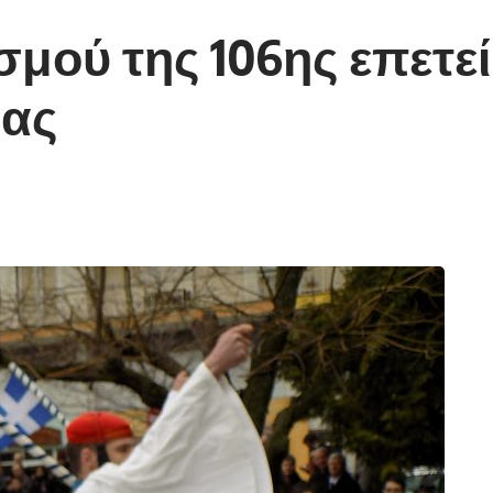
μού της 106ης επετεί
νας