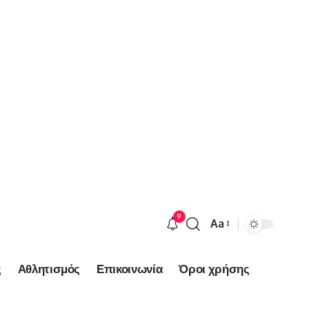
9
Aa
Font
Resizer
ς
Αθλητισμός
Επικοινωνία
Όροι χρήσης