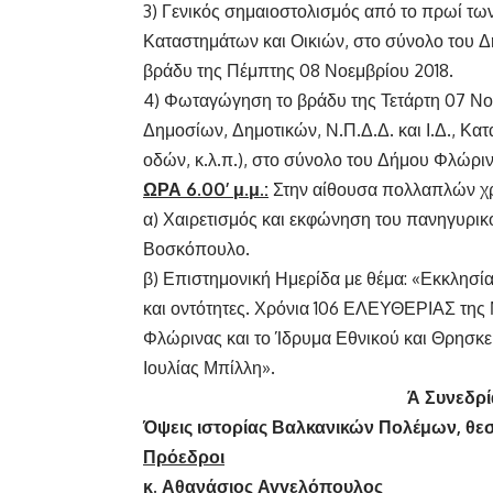
3) Γενικός σημαιοστολισμός από το πρωί των
Καταστημάτων και Οικιών, στο σύνολο του Δ
βράδυ της Πέμπτης 08 Νοεμβρίου 2018.
4) Φωταγώγηση το βράδυ της Τετάρτη 07 Νο
Δημοσίων, Δημοτικών, Ν.Π.Δ.Δ. και Ι.Δ., Κ
οδών, κ.λ.π.), στο σύνολο του Δήμου Φλώριν
ΩΡΑ 6.00’ μ.μ.:
Στην αίθουσα πολλαπλών χ
α) Χαιρετισμός και εκφώνηση του πανηγυρικ
Βοσκόπουλο.
β) Επιστημονική Ημερίδα με θέμα: «Εκκλησία
και οντότητες. Χρόνια 106 ΕΛΕΥΘΕΡΙΑΣ της
Φλώρινας και το Ίδρυμα Εθνικού και Θρησκ
Ιουλίας Μπίλλη».
Ά Συνεδρί
Όψεις ιστορίας Βαλκανικών Πολέμων, θεσ
Πρόεδροι
κ. Αθανάσιος Αγγελόπουλος