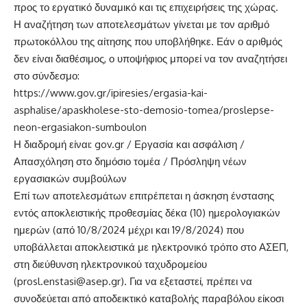
προς το εργατικό δυναμικό και τις επιχειρήσεις της χώρας.
Η αναζήτηση των αποτελεσμάτων γίνεται με τον αριθμό
πρωτοκόλλου της αίτησης που υποβλήθηκε. Εάν ο αριθμός
δεν είναι διαθέσιμος, ο υποψήφιος μπορεί να τον αναζητήσει
στο σύνδεσμο:
https://www.gov.gr/ipiresies/ergasia-kai-
asphalise/apaskholese-sto-demosio-tomea/proslepse-
neon-ergasiakon-sumboulon
Η διαδρομή είναι: gov.gr / Εργασία και ασφάλιση /
Απασχόληση στο δημόσιο τομέα / Πρόσληψη νέων
εργασιακών συμβούλων
Επί των αποτελεσμάτων επιτρέπεται η άσκηση ένστασης
εντός αποκλειστικής προθεσμίας δέκα (10) ημερολογιακών
ημερών (από 10/8/2024 μέχρι και 19/8/2024) που
υποβάλλεται αποκλειστικά με ηλεκτρονικό τρόπο στο ΑΣΕΠ,
στη διεύθυνση ηλεκτρονικού ταχυδρομείου
(
prosl.enstasi@asep.gr
). Για να εξεταστεί, πρέπει να
συνοδεύεται από αποδεικτικό καταβολής παραβόλου είκοσι