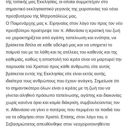
τής τοπικής μας Εκκλησίας, οι οποίοι συμμετείχαν στο
σημαντικό εκκλησιαστικό γεγονός της χειροτονίας τού νέου
πρεσβυτέρου τής Μητροπόλεώς μας.
Ο Ποιμενάρχης μας κ. Ειρηναίος στον λόγο του προς τον νέο
πρεσβύτερο προέτρεψε τον π. Αθανάσιο η ιερατική του ζωή
να χαρακτηρίζεται από αγάπη, ταπείνωση και ενότητα, να
βρίσκεται δίπλα σε κάθε αδελφό μας και να υπηρετεί το
ποίμνιό του με τα λάθη και τις ατέλειες του καθενός και της
καθεμιάς, καθώς η αποστολή τού ιερέα είναι να μαρτυρεί την
παρουσία τού Χριστού προς κάθε άνθρωπο, είτε αυτός
βρίσκεται εντός της Εκκλησίας είτε είναι εκτός αυτής,
ιδιαίτερα τους ανθρώπους που έχουν ανάγκη. Σημείωσε ότι
το σημαντικότερο όλων είναι ο ιερέας με τη ζωή του να
γίνεται αληθινό πρόσωπο ταπείνωσης, αγάπης και διακονίας
χωρίς κανένα όριο και καμία διάκριση, συμβουλεύοντας τον
π. Αθανάσιο να γίνει ο πατέρας που περιμένει τα παιδιά του
να τα οδηγήσει στον Χριστό. Επίσης, στον λόγο του, ο
Σεβασμιώτατος απευθύνθηκε στον νεοχειροτονηθέντα