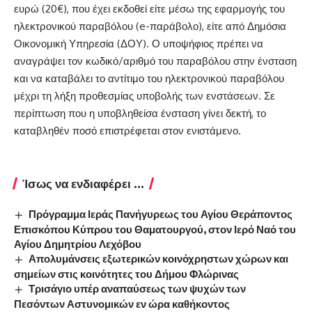
ευρώ (20€), που έχει εκδοθεί είτε μέσω της εφαρμογής του
ηλεκτρονικού παραβόλου (e-παράβολο), είτε από Δημόσια
Οικονομική Υπηρεσία (ΔΟΥ). Ο υποψήφιος πρέπει να
αναγράψει τον κωδικό/αριθμό του παραβόλου στην ένσταση
και να καταβάλει το αντίτιμο του ηλεκτρονικού παραβόλου
μέχρι τη λήξη προθεσμίας υποβολής των ενστάσεων. Σε
περίπτωση που η υποβληθείσα ένσταση γίνει δεκτή, το
καταβληθέν ποσό επιστρέφεται στον ενιστάμενο.
Ίσως να ενδιαφέρει ...
Πρόγραμμα Ιεράς Πανήγυρεως του Αγίου Θεράποντος
Επισκόπου Κύπρου του Θαματουργού, στον Ιερό Ναό του
Αγίου Δημητρίου Λεχόβου
Απολυμάνσεις εξωτερικών κοινόχρηστων χώρων και
σημείων στις κοινότητες του Δήμου Φλώρινας
Τρισάγιο υπέρ αναπαύσεως των ψυχών των
Πεσόντων Αστυνομικών εν ώρα καθήκοντος