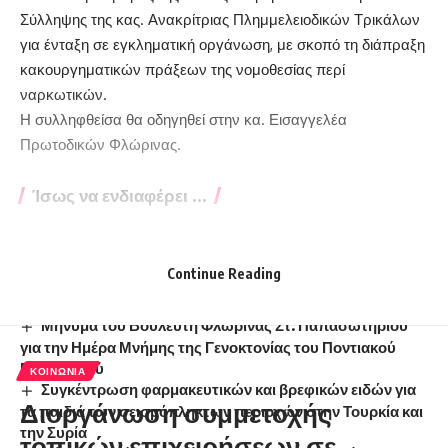
Σύλληψης της κας. Ανακρίτριας Πλημμελειοδικών Τρικάλων
για ένταξη σε εγκληματική οργάνωση, με σκοπό τη διάπραξη
κακουργηματικών πράξεων της νομοθεσίας περί
ναρκωτικών.
Η συλληφθείσα θα οδηγηθεί στην κα. Εισαγγελέα
Πρωτοδικών Φλώρινας.
Ίσως να ενδιαφέρει ...
Όλη η προκήρυξη 12Κ/2017 για μόνιμες προσλήψεις
στην ΔΕΗ
Continue Reading
Δραστηριοποίηση των πωλητών λαϊκής αγοράς και
παράλληλης λαϊκής αγοράς του Δήμου Αμυνταίου
Μήνυμα του Βουλευτή Φλώρινας Στ. Παπασωτηρίου
για την Ημέρα Μνήμης της Γενοκτονίας του Ποντιακού
Ελληνισμού
ΚΟΙΝΩΝΊΑ
Συγκέντρωση φαρμακευτικών και βρεφικών ειδών για
Διοργάνωση συμμετοχής
τα παιδιά των σεισμόπληκτων περιοχών στην Τουρκία και
την Συρία
τοπικών επιχειρήσεων σε