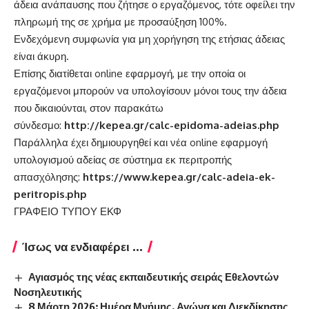
άδεια ανάπαυσης που ζήτησε ο εργαζόμενος, τότε οφείλει την
πληρωμή της σε χρήμα με προσαύξηση 100%.
Ενδεχόμενη συμφωνία για μη χορήγηση της ετήσιας άδειας
είναι άκυρη.
Επίσης διατίθεται online εφαρμογή, με την οποία οι
εργαζόμενοι μπορούν να υπολογίσουν μόνοι τους την άδεια
που δικαιούνται, στον παρακάτω
σύνδεσμο:
http://kepea.gr/calc-epidoma-adeias.php
Παράλληλα έχει δημιουργηθεί και νέα online εφαρμογή
υπολογισμού αδείας σε σύστημα εκ περιτροπής
απασχόλησης:
https://www.kepea.gr/calc-adeia-ek-
peritropis.php
ΓΡΑΦΕΙΟ ΤΥΠΟΥ ΕΚΦ
Ίσως να ενδιαφέρει ...
Αγιασμός της νέας εκπαιδευτικής σειράς Εθελοντών
Νοσηλευτικής
8 Μάρτη 2026: Ημέρα Μνήμης, Αγώνα και Διεκδίκησης