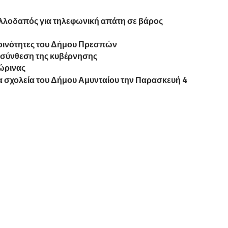
λοδαπός για τηλεφωνική απάτη σε βάρος
κοινότητες του Δήμου Πρεσπών
α σύνθεση της κυβέρνησης
λώρινας
α σχολεία του Δήμου Αμυνταίου την Παρασκευή 4