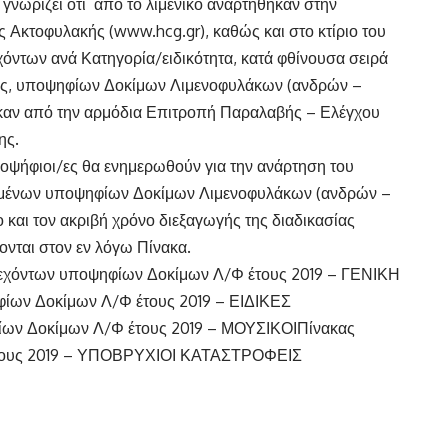
νωρίζει ότι από το λιμενικό αναρτήθηκαν στην
ς Ακτοφυλακής (
www.hcg.gr
), καθώς και στο κτίριο του
χόντων ανά Κατηγορία/ειδικότητα, κατά φθίνουσα σειρά
σης, υποψηφίων Δοκίμων Λιμενοφυλάκων (ανδρών –
ηκαν από την αρμόδια Επιτροπή Παραλαβής – Ελέγχου
ης.
ποψήφιοι/ες θα ενημερωθούν για την ανάρτηση του
υμένων υποψηφίων Δοκίμων Λιμενοφυλάκων (ανδρών –
ο και τον ακριβή χρόνο διεξαγωγής της διαδικασίας
ται στον εν λόγω Πίνακα.
εχόντων υποψηφίων Δοκίμων Λ/Φ έτους 2019 – ΓΕΝΙΚΗ
ίων Δοκίμων Λ/Φ έτους 2019 – ΕΙΔΙΚΕΣ
ίων Δοκίμων Λ/Φ έτους 2019 – ΜΟΥΣΙΚΟΙ
Πίνακας
έτους 2019 – ΥΠΟΒΡΥΧΙΟΙ ΚΑΤΑΣΤΡΟΦΕΙΣ