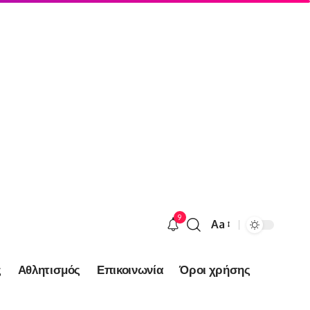
9
Aa
Font
Resizer
ς
Αθλητισμός
Επικοινωνία
Όροι χρήσης