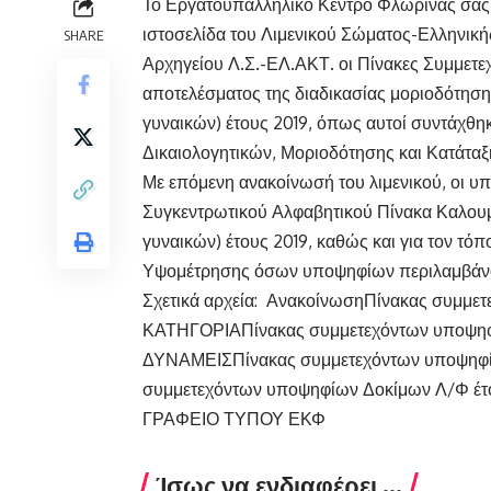
Το Εργατοϋπαλληλικό Κέντρο Φλώρινας σας γ
ιστοσελίδα του Λιμενικού Σώματος-Ελληνική
SHARE
Αρχηγείου Λ.Σ.-ΕΛ.ΑΚΤ. οι Πίνακες Συμμετε
αποτελέσματος της διαδικασίας μοριοδότη
γυναικών) έτους 2019, όπως αυτοί συντάχθ
Δικαιολογητικών, Μοριοδότησης και Κατάταξ
Με επόμενη ανακοίνωσή του λιμενικού, οι υ
Συγκεντρωτικού Αλφαβητικού Πίνακα Καλο
γυναικών) έτους 2019, καθώς και για τον τόπ
Υψομέτρησης όσων υποψηφίων περιλαμβάνον
Σχετικά αρχεία:
Ανακοίνωση
Πίνακας συμμετ
ΚΑΤΗΓΟΡΙΑ
Πίνακας συμμετεχόντων υποψηφ
ΔΥΝΑΜΕΙΣ
Πίνακας συμμετεχόντων υποψηφ
συμμετεχόντων υποψηφίων Δοκίμων Λ/Φ 
ΓΡΑΦΕΙΟ ΤΥΠΟΥ ΕΚΦ
Ίσως να ενδιαφέρει ...