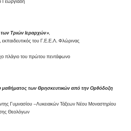
υ Γεωργιάδη
 των Τριών Ιεραρχών»
,
 εκπαιδευτικός του Γ.Ε.Ε.Λ. Φλώρινας
ήχο πλάγιο του πρώτου πεντάφωνο
υ μαθήματος των Θρησκευτικών από την Ορθόδοξη
/ντης Γυμνασίου –Λυκειακών Τάξεων Νέου Μοναστηρίου
ωσης Θεολόγων