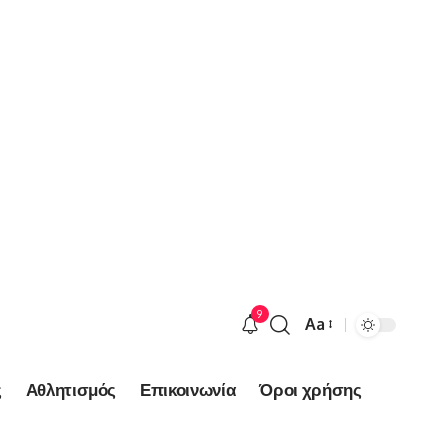
9
Aa
Font
Resizer
ς
Αθλητισμός
Επικοινωνία
Όροι χρήσης