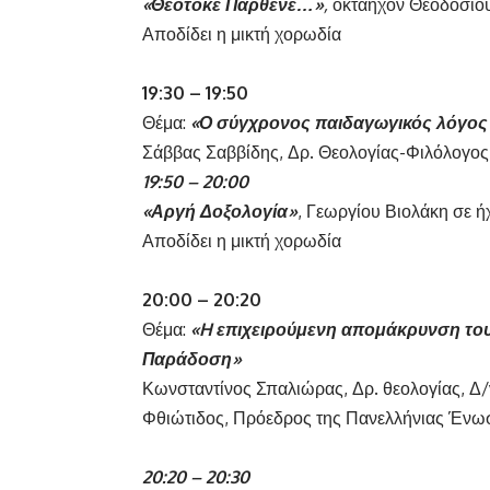
«Θεοτόκε Παρθένε…»
,
οκτάηχον Θεοδοσίο
Αποδίδει η μικτή χορωδία
19:30 – 19:50
Θέμα:
«Ο σύγχρονος παιδαγωγικός λόγος
Σάββας Σαββίδης, Δρ. Θεολογίας-Φιλόλογος,
19:50 – 20:00
«Αργή Δοξολογία»
, Γεωργίου Βιολάκη σε 
Αποδίδει η μικτή χορωδία
20:00 – 20:20
Θέμα:
«H επιχειρούμενη απομάκρυνση το
Παράδοση»
Κωνσταντίνος Σπαλιώρας, Δρ. θεολογίας, Δ
Φθιώτιδος, Πρόεδρος της Πανελλήνιας Έν
20:20 – 20:30