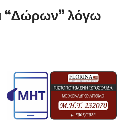
ι “Δώρων” λόγω