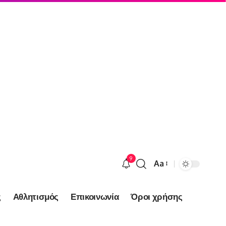
9
Aa
Font
Resizer
ς
Αθλητισμός
Επικοινωνία
Όροι χρήσης