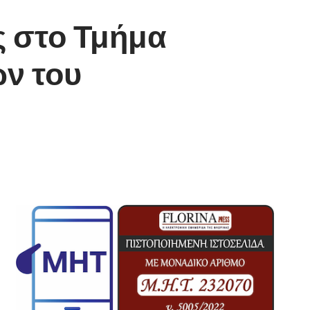
 στο Τμήμα
ν του