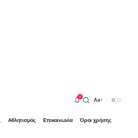
9
Aa
Font
Resizer
ς
Αθλητισμός
Επικοινωνία
Όροι χρήσης