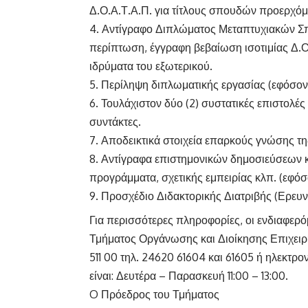
Δ.Ο.Α.Τ.Α.Π. για τίτλους σπουδών προερχόμ
4. Αντίγραφο Διπλώματος Μεταπτυχιακών Σπ
περίπτωση, έγγραφη βεβαίωση ισοτιμίας Δ.
ιδρύματα του εξωτερικού.
5. Περίληψη διπλωματικής εργασίας (εφόσον
6. Τουλάχιστον δύο (2) συστατικές επιστολ
συντάκτες.
7. Αποδεικτικά στοιχεία επαρκούς γνώσης τ
8. Αντίγραφα επιστημονικών δημοσιεύσεων κ
προγράμματα, σχετικής εμπειρίας κλπ. (εφό
9. Προσχέδιο Διδακτορικής Διατριβής (Ερευ
Για περισσότερες πληροφορίες, οι ενδιαφερ
Τμήματος Οργάνωσης και Διοίκησης Επιχειρ
511 00 τηλ. 24620 61604 και 61605 ή ηλεκτρο
είναι: Δευτέρα – Παρασκευή 11:00 – 13:00.
O Πρόεδρος του Τμήματος