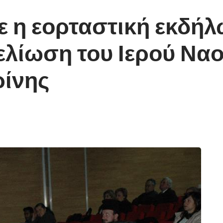
η εορταστική εκδήλω
ελίωση του Ιερού Ναο
ίνης