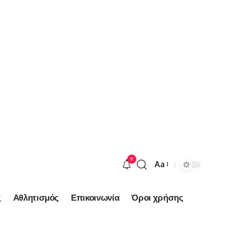
9
Aa
Font
Resizer
ς
Αθλητισμός
Επικοινωνία
Όροι χρήσης