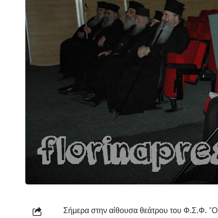
Σήμερα στην αίθουσα θεάτρου του Φ.Σ.Φ. “