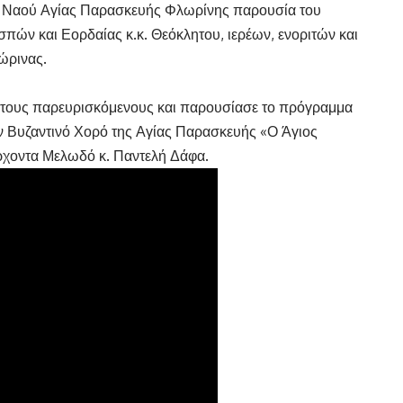
ρού Ναού Αγίας Παρασκευής Φλωρίνης παρουσία του
ών και Εορδαίας κ.κ. Θεόκλητου, ιερέων, ενοριτών και
ώρινας.
τους παρευρισκόμενους και παρουσίασε το πρόγραμμα
 Βυζαντινό Χορό της Αγίας Παρασκευής «Ο Άγιος
ρχοντα Μελωδό κ. Παντελή Δάφα.