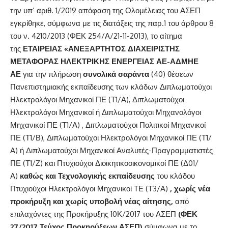
την υπ’ αριθ. 1/2019 απόφαση της Ολομέλειας του ΑΣΕΠ
εγκρίθηκε, σύμφωνα με τις διατάξεις της παρ.1 του άρθρου 8
του ν. 4210/2013 (ΦΕΚ 254/Α/21-11-2013), το αίτημα
της
ΕΤΑΙΡΕΙΑΣ «ΑΝΕΞΑΡΤΗΤΟΣ ΔΙΑΧΕΙΡΙΣΤΗΣ
ΜΕΤΑΦΟΡΑΣ ΗΛΕΚΤΡΙΚΗΣ ΕΝΕΡΓΕΙΑΣ ΑΕ-ΑΔΜΗΕ
ΑΕ
για την πλήρωση
συνολικά
σαράντα
(40) θέσεων
Πανεπιστημιακής εκπαίδευσης των κλάδων Διπλωματούχοι
Ηλεκτρολόγοι Μηχανικοί ΠΕ (Τ1/Α), Διπλωματούχοι
Ηλεκτρολόγοι Μηχανικοί ή Διπλωματούχοι Μηχανολόγοι
Μηχανικοί ΠΕ (Τ1/Α) , Διπλωματούχοι Πολιτικοί Μηχανικοί
ΠΕ (Τ1/Β), Διπλωματούχοι Ηλεκτρολόγοι Μηχανικοί ΠΕ (Τ1/
Α) ή Διπλωματούχοι Μηχανικοί Αναλυτές-Πραγραμματιστές
ΠΕ (Τ1/Ζ) και Πτυχιούχοι Διοικητικοοικονομικοί ΠΕ (Δ01/
Α)
καθώς και Τεχνολογικής εκπαίδευσης
του κλάδου
Πτυχιούχοι Ηλεκτρολόγοι Μηχανικοί ΤΕ (Τ3/Α)
,
χωρίς νέα
προκήρυξη και χωρίς υποβολή νέας αίτησης,
από
επιλαχόντες της Προκήρυξης 10Κ/2017 του ΑΣΕΠ
(
ΦΕΚ
27/2017 Τεύχος Προκηρύξεων ΑΣΕΠ
)
σύμφωνα με το