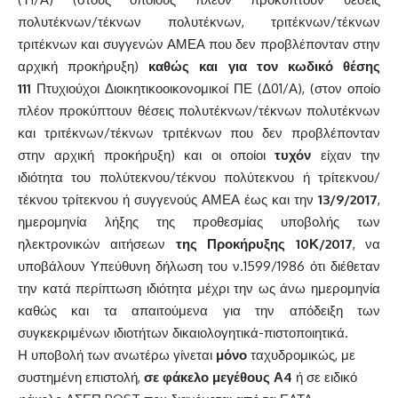
πολυτέκνων/τέκνων πολυτέκνων, τριτέκνων/τέκνων
τριτέκνων και συγγενών ΑΜΕΑ που δεν προβλέπονταν στην
αρχική προκήρυξη)
καθώς
και για τον κωδικό θέσης
111
Πτυχιούχοι Διοικητικοοικονομικοί ΠΕ (Δ01/Α), (στον οποίο
πλέον προκύπτουν θέσεις πολυτέκνων/τέκνων πολυτέκνων
και τριτέκνων/τέκνων τριτέκνων που δεν προβλέπονταν
στην αρχική προκήρυξη) και οι οποίοι
τυχόν
είχαν την
ιδιότητα του πολύτεκνου/τέκνου πολύτεκνου ή τρίτεκνου/
τέκνου τρίτεκνου ή συγγενούς ΑΜΕΑ έως και την
13/9/2017
,
ημερομηνία λήξης της προθεσμίας υποβολής των
ηλεκτρονικών αιτήσεων
της Προκήρυξης 10Κ/2017
, να
υποβάλουν Υπεύθυνη δήλωση του ν.1599/1986 ότι διέθεταν
την κατά περίπτωση ιδιότητα μέχρι την ως άνω ημερομηνία
καθώς και τα απαιτούμενα για την απόδειξη των
συγκεκριμένων ιδιοτήτων δικαιολογητικά-πιστοποιητικά.
Η υποβολή των ανωτέρω γίνεται
μόνο
ταχυδρομικώς, με
συστημένη επιστολή,
σε φάκελο μεγέθους Α4
ή σε ειδικό