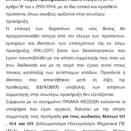
άρθρο 18 του ν.2190/1994, με τα ίδια τυπικά και πρόσθετα
προσόντα, όπως ακριβώς ορίζονται στην ανωτέρω
προκήρυξη.
Η επιλογή των διοριστέων στις νέες θέσεις θα
πραγματοποιηθεί ύστερα από τον έλεγχο των προσόντων,
κριτηρίων και ιδιοτήτων των επιλαχόντων της εν λόγω
προκήρυξης (10Κ/2017) βάσει των δικαιολογητικών που
έχουν συνυποβληθεί με την αίτηση συμμετοχής τους στην ως
άνω διαδικασία και με τη σειρά που έχουν αυτοί στους
πίνακες κατάταξης των αντίστοιχων κλάδων. Προσόντα ή
ιδιότητες που αποκτήθηκαν μετά τη λήξη της
προθεσμίας
(13
/9/2017)
υποβολής των αιτήσεων
συμμετοχής στην ανωτέρω προκήρυξη δεν εξετάζονται.
Σύμφωνα με το συνημμένο ΠΙΝΑΚΑ ΘΕΣΕΩΝ καλούνται οι
υποψήφιοι που είχαν αρχικώς δηλώσει με την αίτηση
συμμετοχής τους προτίμηση
για τους κωδικούς θέσεων 101
, 104 και 105
Διπλωματούχοι Ηλεκτρολόγοι Μηχανικοί ΠΕ
(Τ1/Α) (στους οποίους πλέον προκύπτουν θέσεις