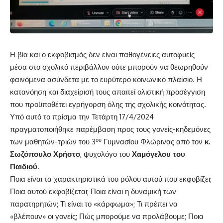
Η βία και ο εκφοβισμός δεν είναι παθογένειες αυτοφυείς
μέσα στο σχολικό περιβάλλον ούτε μπορούν να θεωρηθούν
φαινόμενα ασύνδετα με το ευρύτερο κοινωνικό πλαίσιο. Η
κατανόηση και διαχείρισή τους απαιτεί ολιστική προσέγγιση
που προϋποθέτει εγρήγορση όλης της σχολικής κοινότητας.
Υπό αυτό το πρίσμα την Τετάρτη 17/4/2024
πραγματοποιήθηκε παρέμβαση προς τους γονείς-κηδεμόνες
ου
των μαθητών-τριών του 3
Γυμνασίου Φλώρινας από τον
κ.
Σωζόπουλο Χρήστο
, ψυχολόγο του
Χαμόγελου του
Παιδιού
.
Ποια είναι τα χαρακτηριστικά του ρόλου αυτού που εκφοβίζει;
Ποια αυτού εκφοβίζεται; Ποια είναι η δυναμική των
παρατηρητών; Τι είναι το «κάρφωμα»; Τι πρέπει να
«βλέπουν» οι γονείς; Πώς μπορούμε να προλάβουμε; Ποια